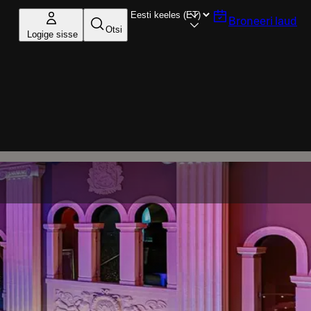
Broneeri laud
Otsi
Logige sisse