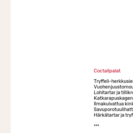
Coctailpalat
Tryffeli-herkkusi
Vuohenjuustomouss
Lohitartar ja tilli
Katkarapuskagen s
Ilmakuivattua kink
Savuporotuulihat
Härkätartar ja try
***