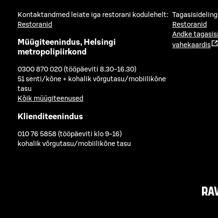
Kontaktandmed leiate iga restorani kodulehelt:
Tagasisideling
Restoranid
Restoranid
Andke tagasis
Müügiteenindus, Helsingi
vahekaardis
metropolipiirkond
0300 870 020 (tööpäeviti 8.30-16.30)
51 senti/kõne + kohalik võrgutasu/mobiilikõne
tasu
Kõik müügiteenused
Klienditeenindus
010 76 5858 (tööpäeviti klo 9-16)
kohalik võrgutasu/mobiilikõne tasu