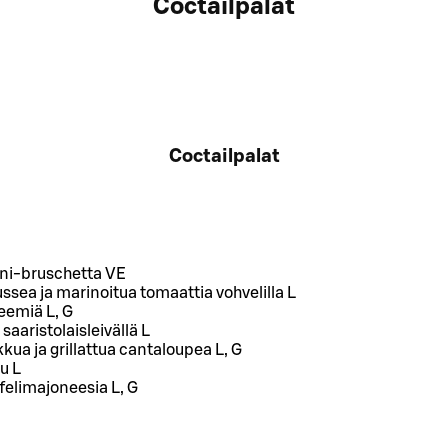
Coctailpalat
Coctailpalat
eni-bruschetta VE
ea ja marinoitua tomaattia vohvelilla L
kreemiä L, G
aaristolaisleivällä L
kua ja grillattua cantaloupea L, G
tu L
ffelimajoneesia L, G