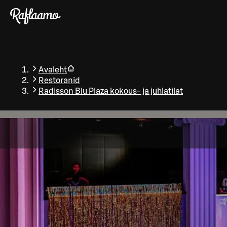
Liigu peamise sisu juurde
Avaleht
Restoranid
Radisson Blu Plaza kokous- ja juhlatilat