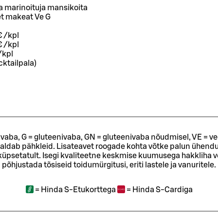
a marinoituja mansikoita
net makeat Ve G
€ /kpl
€ /kpl
 /kpl
cktailpala)
ivaba, G = gluteenivaba, GN = gluteenivaba nõudmisel, VE = ve
sisaldab pähkleid. Lisateavet roogade kohta võtke palun ühendu
t küpsetatult. Isegi kvaliteetne keskmise kuumusega hakkliha 
põhjustada tõsiseid toidumürgitusi, eriti lastele ja vanuritele.
=
Hinda S-Etukorttega
=
Hinda S-Cardiga