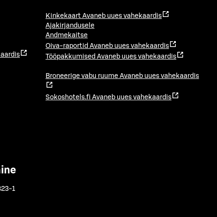
Kinkekaart
Avaneb uues vahekaardis
Ajakirjandusele
Andmekaitse
Oiva-raportid
Avaneb uues vahekaardis
aardis
Tööpakkumised
Avaneb uues vahekaardis
Broneerige vabu ruume
Avaneb uues vahekaardis
Sokoshotels.fi
Avaneb uues vahekaardis
mine
323-1