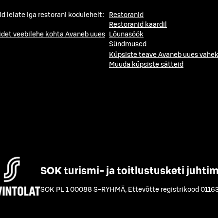
id leiate iga restorani kodulehelt:
Restoranid
Restoranid kaardil
idet veebilehe kohta
Avaneb uues
Lõunasöök
Sündmused
Küpsiste teave
Avaneb uues vahek
Muuda küpsiste sätteid
SOK turismi- ja toitlustusketi juhti
SOK PL 1 00088 S-RYHMÄ
,
Ettevõtte registrikood 0116