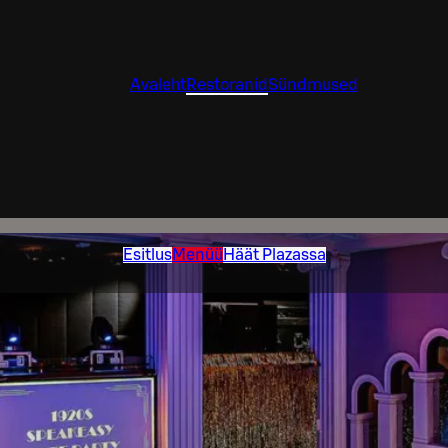
Avaleht
Restoranid
Sündmused
Esitlus
Menüü
Häät Plazassa