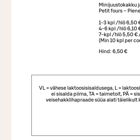
Minijuustokakku j
Petit fours – Pie
1-3 kpl /hlö 6,50 
4-6 kpl /hlö 6,10 
7-kpl /hlö 5,50 €
(Min 10 kpl per co
Hind:
6,50 €
VL = vähese laktoosisisaldusega, L = laktoos
ei sisalda piima, TA = taimetoit, PÄ = 
veisehakklihapraade süüa alati täielikul