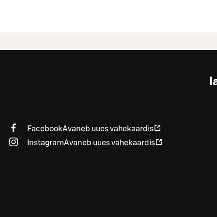
l
Facebook
Avaneb uues vahekaardis
Instagram
Avaneb uues vahekaardis