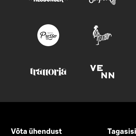
Võta ühendust
Tagasis