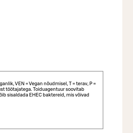
ganlik, VEN = Vegan nõudmisel, T = terav, P =
st töötajatega.
Toiduagentuur soovitab
võib sisaldada EHEC baktereid, mis võivad