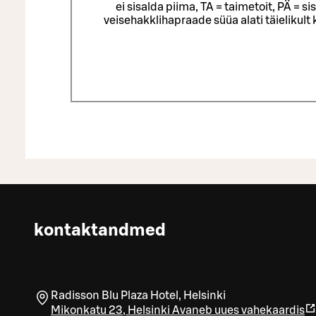
ei sisalda piima, TA = taimetoit, PÄ = 
veisehakklihapraade süüa alati täielikul
kontaktandmed
Radisson Blu Plaza Hotel, Helsinki
Mikonkatu 23
,
Helsinki
Avaneb uues vahekaardis