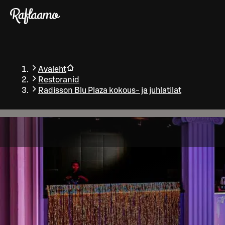
Liigu peamise sisu juurde
Avaleht
Restoranid
Radisson Blu Plaza kokous- ja juhlatilat