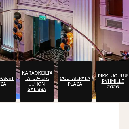
KARAOKEILTA
PIKKUJOULU
PAKETIT
TAI DJ-ILTA
COCTAILPALAT
RYHMILLE
AZA
JUHON
PLAZA
2026
SALISSA