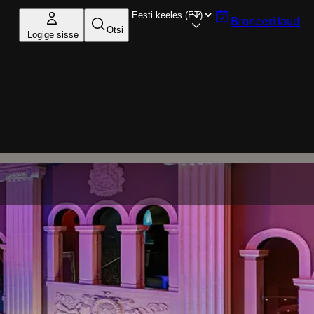
Broneeri laud
Otsi
Logige sisse