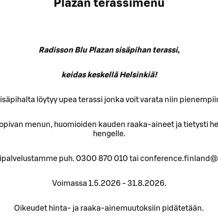
Plazan terassimenu
Radisson Blu Plazan sisäpihan terassi,
keidas keskellä Helsinkiä!
säpihalta löytyy upea terassi jonka voit varata niin pienempiin
 sopivan menun, huomioiden kauden raaka-aineet ja tietysti he
hengelle.
tipalvelustamme puh. 0300 870 010 tai conference.finland
Voimassa 1.5.2026 - 31.8.2026.
Oikeudet hinta- ja raaka-ainemuutoksiin pidätetään.