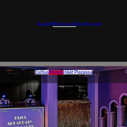
Avaleht
Restoranid
Sündmused
Esitlus
Menüü
Häät Plazassa