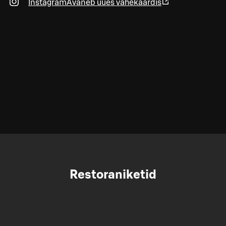
Instagram
Avaneb uues vahekaardis
Restoraniketid