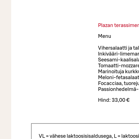
Plazan terassime
Menu
Vihersalaatti ja ta
Inkivääri-limemari
Seesami-kaalisala
Tomaatti-mozzarel
Marinoituja kurkk
Meloni-fetasalaatt
Focacciaa, tuorej
Passionhedelmä-p
Hind:
33,00 €
VL = vähese laktoosisisaldusega, L = laktoos