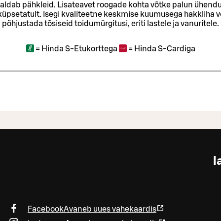
sisaldab pähkleid. Lisateavet roogade kohta võtke palun ühendu
t küpsetatult. Isegi kvaliteetne keskmise kuumusega hakkliha 
põhjustada tõsiseid toidumürgitusi, eriti lastele ja vanuritele.
=
Hinda S-Etukorttega
=
Hinda S-Cardiga
l
Facebook
Avaneb uues vahekaardis