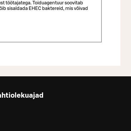
st töötajatega.
Toiduagentuur soovitab
võib sisaldada EHEC baktereid, mis võivad
ahtiolekuajad