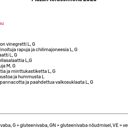
nu
lon vinegretti L, G
noituja rapuja ja chilimajoneesia L, G
atti L, G
lasalaattia L,G
uja M, G
ia ja minttukastiketta L, G
uustoa ja hummusta L
annacotta ja paahdettua valkosuklaata L, G
ivaba, G = gluteenivaba, GN = gluteenivaba nõudmisel, VE = ve