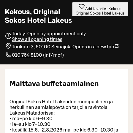
Add favorite: Kokous,
Kokous, Original
Original Sokos Hotel Lakeus
Sokos Hotel Lakeus
Today: Open by appointment only
Show all opening times
Torikatu 2, 60100 Seinäjoki
Opens in a new tab
010 764 8100
(
inf/mcf
)
Maittava buffetaamiainen
Original Sokos Hotel Lakeuden monipuolinen ja
herkullinen aamiaispöytä on tarjolla ravintola
Lakeus Matadorissa:
• ma–pe klo 6–9.30
• la–su klo 7–10.30
• kesällä 15.6.–2.8.2026 ma–pe klo 6.30–10.30 ja