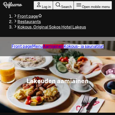
Skip to main content
Log in
Search
Open mobile menu
Front page
Restaurants
Kokous, Original Sokos Hotel Lakeus
Front page
Menu
Aamiainen
Kokous- ja saunatilat
Lakeuden aamiainen