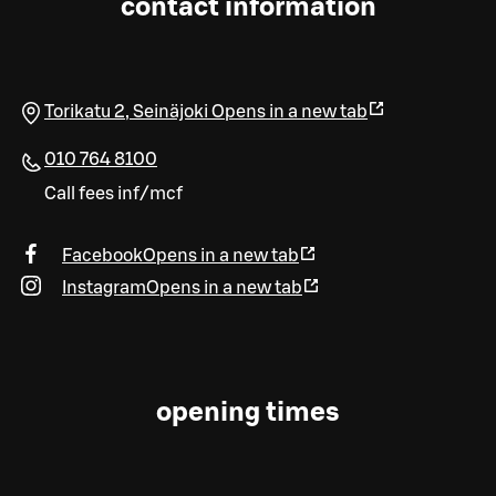
contact information
Torikatu 2
,
Seinäjoki
Opens in a new tab
010 764 8100
Call fees inf/mcf
Facebook
Opens in a new tab
Instagram
Opens in a new tab
opening times