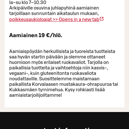
la–su klo 7–10.30
Arkipäiville osuvina juhlapyhinä aamiainen
tarjoillaan sunnuntain aikataulun mukaan,
poikkeusaukioloajat >>
Opens in a new tab
Aamiainen 19 €/hlö.
Aamiaispöydän herkullisista ja tuoreista tuotteista
saa hyvän startin päivään ja olemme ottaneet
huomioon myös erilaiset ruokavaliot. Tarjolla on
paikallisia tuotteita ja vaihtoehtoja niin kasvis-,
vegaani-, kuin gluteenitonta ruokavaliota
noudattaville. Suosittelemme maistamaan
paikallista Korvalaasen mustakaura-ohrapuuroa tai
Kukkasmäen tyrnimehua. Kysy rohkiasti lisää
aamiaistarjoilijoiltamme!