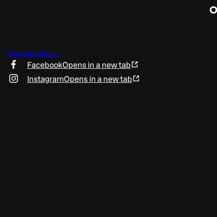
O
Give feedback
Facebook
Opens in a new tab
Instagram
Opens in a new tab