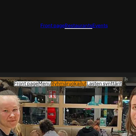
Front page
Restaurants
Events
Front page
Menu
Ryhmäruokailut
Lasten synttärit