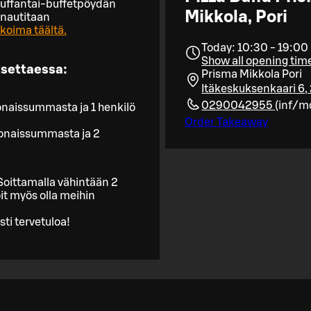
Buffantai-buffetpöydän
Mikkola, Pori
 nautitaan
koima täältä.
Today: 10:30 - 19:00
Show all opening tim
ksettaessa:
Prisma Mikkola Pori
Itäkeskuksenkaari 6,
0290042955
(
inf/m
onaissummasta ja 1 henkilö
Order Takeaway
konaissummasta ja 2
 Soittamalla vähintään 2
it myös olla meihin
ti tervetuloa!