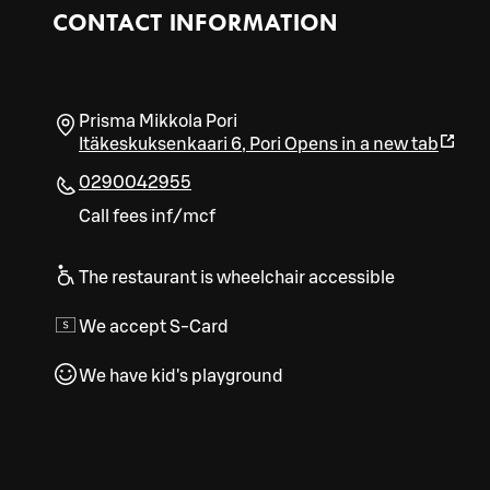
CONTACT INFORMATION
Prisma Mikkola Pori
Itäkeskuksenkaari 6
,
Pori
Opens in a new tab
0290042955
Call fees inf/mcf
The restaurant is wheelchair accessible
We accept S-Card
We have kid's playground