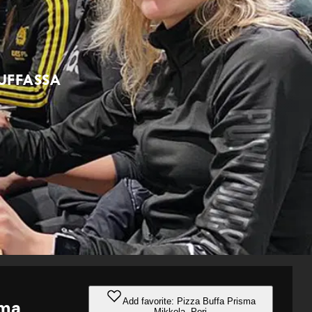
UFFASSA
Add favorite: Pizza Buffa Prisma
sma
Mikkola, Pori