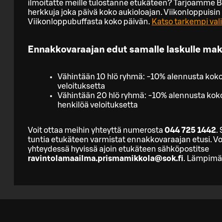
ilmoitatte meille tulostanne etukäteen? Tarjoamme 
herkkuja joka päivä koko aukioloajan. Viikonloppuisin
Viikonloppubuffasta koko päivän.
Katso tarkempi vali
Ennakkovaraajan edut samalle laskulle ma
Vähintään 10 hlö ryhmä: -10% alennusta kok
veloituksetta
Vähintään 20 hlö ryhmä: -10% alennusta ko
henkilöä veloituksetta
Voit ottaa meihin yhteyttä numerosta
044 725 1442
.
tuntia etukäteen varmistat ennakkovaraajan etusi. Vo
yhteydessä hyvissä ajoin etukäteen sähköpostitse
ravintolamaailma.prismamikkola@sok.fi
. Lämpimäs