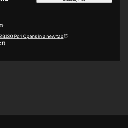
es
 28130 Pori
Opens in a new tab
cf
)