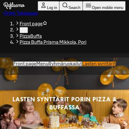
Skip to main content
Log in
Search
Open mobile menu
Order Takeaway
Front page
…
PizzaBuffa
Pizza Buffa Prisma Mikkola, Pori
Front page
Menu
Ryhmäruokailut
Lasten synttärit
LASTEN SYNTTÄRIT PORIN PIZZA &
BUFFASSA