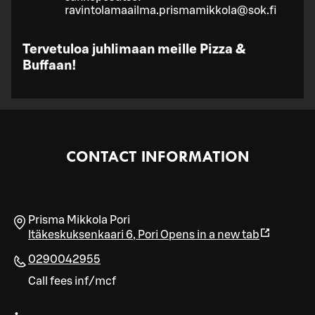
ravintolamaailma.prismamikkola@sok.fi
Tervetuloa juhlimaan meille Pizza &
Buffaan!
CONTACT INFORMATION
Prisma Mikkola Pori
Itäkeskuksenkaari 6
,
Pori
Opens in a new tab
0290042955
Call fees inf/mcf