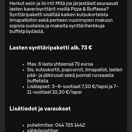
Herkut esiin ja ilo irti! Mitä jos järjestäisit seuraavat
lasten kaverisynttärit meillä Pizza & Buffassa?
Synttäripaketti sisältää kaiken kutsukorteista
ilmapalloihin sekä perheen nuorimpien makuun
sopivia suolaisia ja makeita synttäriherkkuja
buffetpöydästä.
Lasten synttäripaketti alk. 73 €
Max. 6 lasta yhteensä 73 euroa
Sis. kutsukortit, popcornit, ilmapallot, lasten
pää- ja jälkiruoat sekä juomat runsaasta
buffetista
Lisälapset: 3–6-vuotiaat 7,30 €/lapsi ja 7–
11-vuotiaat 10,30 €/lapsi
Lisätiedot ja varaukset
puhelimitse: 044 725 1442
sähköpostitse: