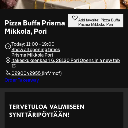
Add favorite: Pizza Buffa
Pizza Buffa Prisma
Prisma Mikkola, Pori
Mikkola, Pori
Today: 11:00 - 19:00
Show all opening times
Prisma Mikkola Pori
Itäkeskuksenkaari 6, 28130 Pori
Opens in a new tab
0290042955
(
inf/mcf
)
Order Takeaway
TERVETULOA VALMIISEEN
SYNTTÄRIPÖYTÄÄN!