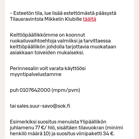
- Esteetön tila, lue lisää estettömästä pääsystä
Tilausravintola Mikkelin Klubille
täältä
Keittiöpäällikkömme on koonnut
ruokailuvaihtoehtoja valmiiksi ja tarvittaessa
keittiöpäällikön johdolla tarjottavia muokataan
asiakkaan toiveiden mukaiseksi.
Perinnesalin voit varata käyttöösi
myyntipalvelustamme
puh 0107642000 (mpm/pvm)
tai sales.suur-savo@sok.fi
Esimerkiksi suositus menuista Ylipäällikön
juhlamenu 77 €/ hlö, sisältäen tilavuokran (minimi
henkilö määrä 10) ja suositus viinipaketti 34 €.