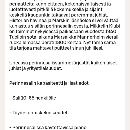
periaatteita kunnioittaen, kokonaisvaltaisesti ja
luotettavasti pitkällä kokemuksella ja sijainti
keskellä kaupunkia takaavat paremmat juhlat.
Historian havinaa ja Marskin läsnäoloa ei voi välttää
kun astuu sisään perinnesalin ovesta. Mikkelin Klubi
on toiminut nykyisessä paikassaan vuodesta 1940.
Tuolloin sota-aikana Marsalkka Mannerheim vieraili
ruokailemassa peräti 1800 kertaa. Nyt tämä sama
tila tarjoaa mahtavat puitteet sinun juhlillesi.
Upeassa perinnesalissamme järjestät kaikenlaiset
juhlat ja yritystilaisuudet.
Perinnesalin kapasiteetti ja lisätiedot
- Sali 10-65 henkilölle
- Täydet anniskeluoikeudet
- Perinnesalissa käytettävissä piano