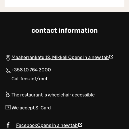
contact information
Maaherrankatu 13
,
Mikkeli
Opens in a new tab
+358 10 764 2000
Call fees inf/mcf
The restaurant is wheelchair accessible
We accept S-Card
Facebook
Opens in a new tab