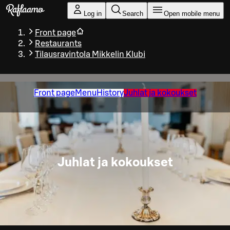
Skip to main content
Log in
Search
Open mobile menu
Front page
Restaurants
Tilausravintola Mikkelin Klubi
Front page
Menu
History
Juhlat ja kokoukset
Juhlat ja kokoukset