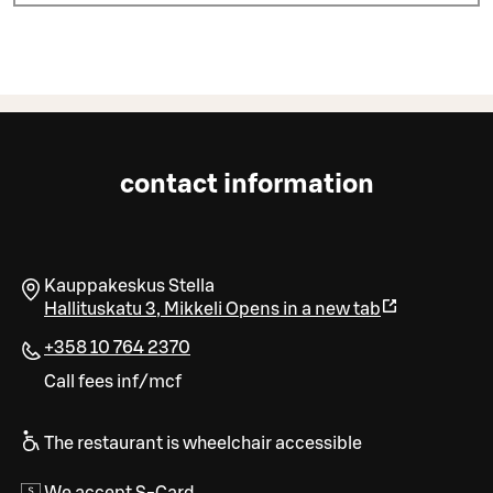
contact information
Kauppakeskus Stella
Hallituskatu 3
,
Mikkeli
Opens in a new tab
+358 10 764 2370
Call fees inf/mcf
The restaurant is wheelchair accessible
We accept S-Card