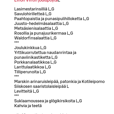
Einon Vintin joulupöytä
L
Lasimestarinsilliä L,G
Savulohirilletteä L,G
Paahtopaistia ja punasipulihilloketta L,G
Juusto-hedelmäsalaattia L,G
Metsäsienisalaattia L,G
Rosollia ja punajuurikermaa L,G
Waldorfinsalaattia L,G
***
Joulukinkkua L,G
Yrttikuorrutettua naudanrintaa ja
punaviinikastiketta L,G
Porkkanalaatikkoa L,G
Lanttulaatikkoa L,G
Tilliperunoita L,G
***
Marskin arinaruisleipää, patonkia ja Kotileipomo
Siiskosen saaristolaisleipää L
Levitteitä L,G
***
Suklaamoussea ja glögikirsikoita L,G
Kahvia ja teetä