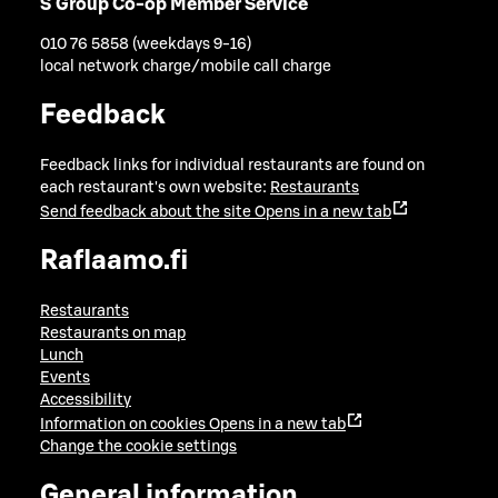
S Group Co-op Member Service
010 76 5858 (weekdays 9-16)
local network charge/mobile call charge
Feedback
Feedback links for individual restaurants are found on
each restaurant's own website:
Restaurants
Send feedback about the site
Opens in a new tab
Raflaamo.fi
Restaurants
Restaurants on map
Lunch
Events
Accessibility
Information on cookies
Opens in a new tab
Change the cookie settings
General information