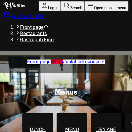
Skip to main content
Log in
Search
Open mobile menu
Reserve a table
Front page
Restaurants
Gastropub Eino
Front page
Menu
Juhlat ja kokoukset
Menus
LUNCH
MENU
DRY AGE