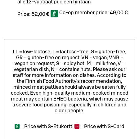
alle 12-vuotiaat puoleen hintaan
Co-op member price:
49,00 €
Price:
52,00 €
LL = low-lactose, L = lactose-free, G = gluten-free,
GR = gluten-free on request, VN = vegan, VNR =
vegan on request, S = spicy hot, M = milk free, V =
vegetarian dish, N = contains nuts. Please ask our
staff for more information on dishes.
According to
the Finnish Food Authority’s recommendation,
minced meat patties should always be eaten fully
cooked. Even high-quality medium-cooked minced
meat may contain EHEC bacteria, which may cause
a severe food poisoning, especially in children and
older people.
=
Price with S-Etukortti
=
Price with S-Card