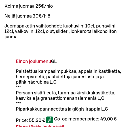
Kolme juomaa 25€/hlö
Neljä juomaa 30€/hlö
Juomapaketin vaihtoehdot: kuohuviini 10cl, punaviini
12cl, valkoviini 12cl, olut, siideri, lonkero tai alkoholiton
juoma
Einon joulumenu
G
L
Paistettua kampasimpukkaa, appelsiinikastiketta,
hernepyreetä, paahdettuja juureslastuja ja
pähkinäcrublea L,G
***
Porsaan sisäfileetä, tummaa kirsikkakastiketta,
kasviksia ja granaattiomenansiemeniä L,G
***
Piparkakkupannacottaa ja glögisiirappia L,G
Co-op member price:
49,00 €
Price:
55,30 €