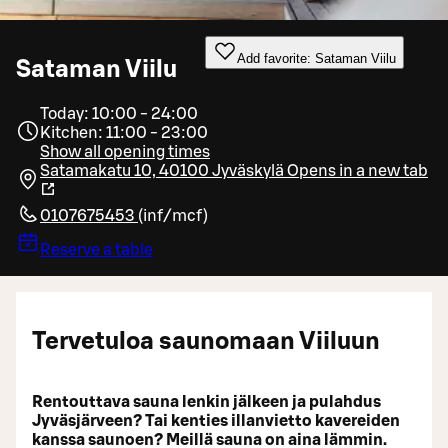
Add favorite: Sataman Viilu
Sataman Viilu
Today: 10:00 - 24:00
Kitchen: 11:00 - 23:00
Show all opening times
Satamakatu 10, 40100 Jyväskylä
Opens in a new tab
0107675453
(
inf/mcf
)
Reserve a table
Tervetuloa saunomaan Viiluun
Rentouttava sauna lenkin jälkeen ja pulahdus
Jyväsjärveen? Tai kenties illanvietto kavereiden
kanssa saunoen? Meillä sauna on aina lämmin.