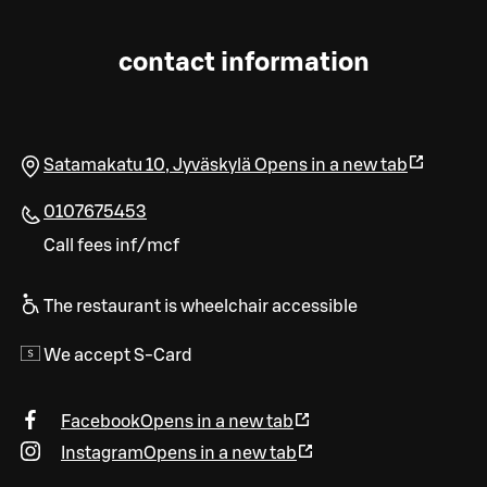
contact information
Satamakatu 10
,
Jyväskylä
Opens in a new tab
0107675453
Call fees inf/mcf
The restaurant is wheelchair accessible
We accept S-Card
Facebook
Opens in a new tab
Instagram
Opens in a new tab