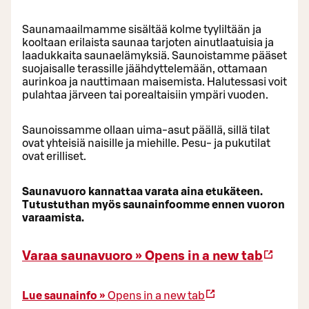
Saunamaailmamme sisältää kolme tyyliltään ja
kooltaan erilaista saunaa tarjoten ainutlaatuisia ja
laadukkaita saunaelämyksiä. Saunoistamme pääset
suojaisalle terassille jäähdyttelemään, ottamaan
aurinkoa ja nauttimaan maisemista. Halutessasi voit
pulahtaa järveen tai porealtaisiin ympäri vuoden.
Saunoissamme ollaan uima-asut päällä, sillä tilat
ovat yhteisiä naisille ja miehille. Pesu- ja pukutilat
ovat erilliset.
Saunavuoro kannattaa varata aina etukäteen.
Tutustuthan myös saunainfoomme ennen vuoron
varaamista.
Varaa saunavuoro »
Opens in a new tab
Lue saunainfo »
Opens in a new tab