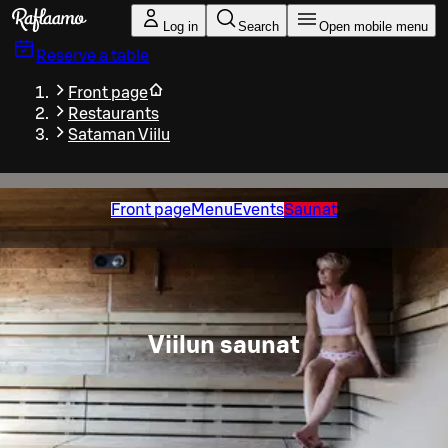
Skip to main content
Log in
Search
Open mobile menu
Reserve a table
Front page
Restaurants
Sataman Viilu
Front page
Menu
Events
Saunat
Viilun saunat