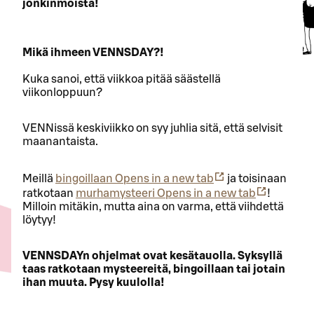
jonkinmoista!
Mikä ihmeen VENNSDAY?!
Kuka sanoi, että viikkoa pitää säästellä
viikonloppuun?
VENNissä keskiviikko on syy juhlia sitä, että selvisit
maanantaista.
Meillä
bingoillaan
Opens in a new tab
ja toisinaan
ratkotaan
murhamysteeri
Opens in a new tab
!
Milloin mitäkin, mutta aina on varma, että viihdettä
löytyy!
VENNSDAYn ohjelmat ovat kesätauolla. Syksyllä
taas ratkotaan mysteereitä, bingoillaan tai jotain
ihan muuta. Pysy kuulolla!