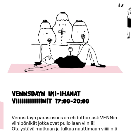
VENNSDAYN IKI-IHANAT
VIIIIIIIIIIIIINIT 17:00-20:00
Vennsdayn paras osuus on ehdottomasti VENNin
viinipönikät jotka ovat pullollaan viiniä!
Ota ystävä matkaan ja tulkaa nauttimaan viiiiiiniä