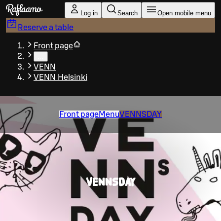
Skip to main content
Log in
Search
Open mobile menu
Reserve a table
Front page
…
VENN
VENN Helsinki
Front page
Menu
VENNSDAY
VENNSDAY