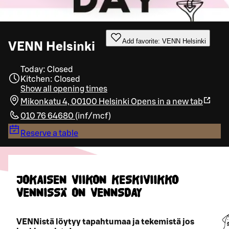
Add favorite: VENN Helsinki
VENN Helsinki
Today: Closed
Kitchen: Closed
Show all opening times
Mikonkatu 4, 00100 Helsinki
Opens in a new tab
010 76 64680
(
inf/mcf
)
Reserve a table
JOKAISEN VIIKON KESKIVIIKKO
VENNISSÄ ON VENNSDAY
VENNistä löytyy tapahtumaa ja tekemistä jos