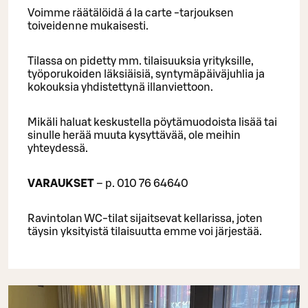
Voimme räätälöidä á la carte -tarjouksen
toiveidenne mukaisesti.
Tilassa on pidetty mm. tilaisuuksia yrityksille,
työporukoiden läksiäisiä, syntymäpäiväjuhlia ja
kokouksia yhdistettynä illanviettoon.
Mikäli haluat keskustella pöytämuodoista lisää tai
sinulle herää muuta kysyttävää, ole meihin
yhteydessä.
VARAUKSET
– p. 010 76 64640
Ravintolan WC-tilat sijaitsevat kellarissa, joten
täysin yksityistä tilaisuutta emme voi järjestää.