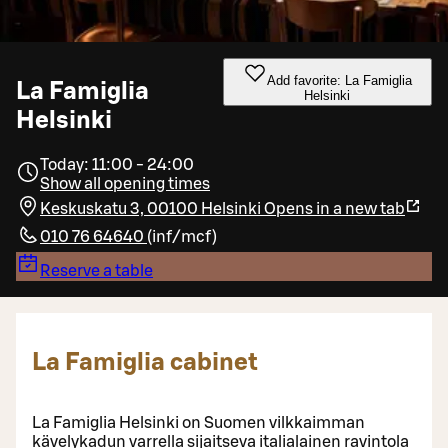
Add favorite: La Famiglia
La Famiglia
Helsinki
Helsinki
Today: 11:00 - 24:00
Show all opening times
Keskuskatu 3, 00100 Helsinki
Opens in a new tab
010 76 64640
(
inf/mcf
)
Reserve a table
La Famiglia cabinet
La Famiglia Helsinki on Suomen vilkkaimman
kävelykadun varrella sijaitseva italialainen ravintola