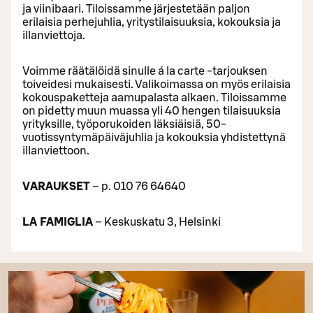
ja viinibaari. Tiloissamme järjestetään paljon
erilaisia perhejuhlia, yritystilaisuuksia, kokouksia ja
illanviettoja.
Voimme räätälöidä sinulle á la carte -tarjouksen
toiveidesi mukaisesti. Valikoimassa on myös erilaisia
kokouspaketteja aamupalasta alkaen. Tiloissamme
on pidetty muun muassa yli 40 hengen tilaisuuksia
yrityksille, työporukoiden läksiäisiä, 50-
vuotissyntymäpäiväjuhlia ja kokouksia yhdistettynä
illanviettoon.
VARAUKSET
– p. 010 76 64640
LA FAMIGLIA
– Keskuskatu 3, Helsinki