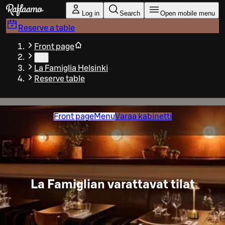
Skip to main content
Log in
Search
Open mobile menu
Reserve a table
Front page
…
La Famiglia Helsinki
Reserve table
Front page
Menu
Varaa kabinetti
La Famiglian varattavat tilat