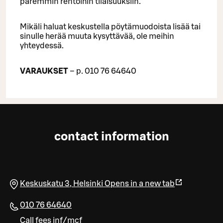
paremmin rentoihin tilaisuuksiin.
Mikäli haluat keskustella pöytämuodoista lisää tai
sinulle herää muuta kysyttävää, ole meihin
yhteydessä.
VARAUKSET
– p. 010 76 64640
contact information
Keskuskatu 3
,
Helsinki
Opens in a new tab
010 76 64640
Call fees inf/mcf