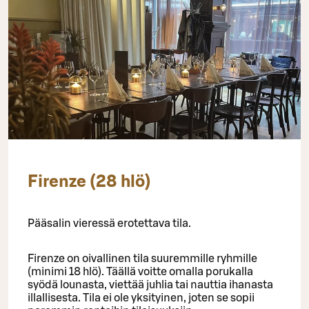
Firenze (28 hlö)
Pääsalin vieressä erotettava tila.
Firenze on oivallinen tila suuremmille ryhmille
(minimi 18 hlö). Täällä voitte omalla porukalla
syödä lounasta, viettää juhlia tai nauttia ihanasta
illallisesta. Tila ei ole yksityinen, joten se sopii