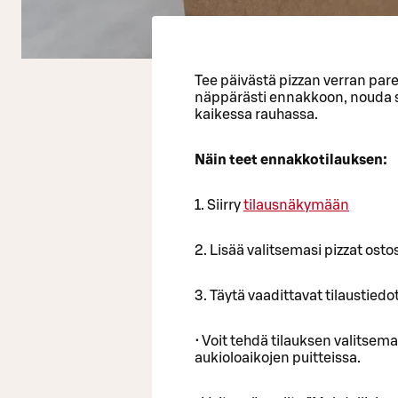
Tee päivästä pizzan verran pare
näppärästi ennakkoon, nouda s
kaikessa rauhassa.
Näin teet ennakkotilauksen:
1. Siirry
tilausnäkymään
2. Lisää valitsemasi pizzat osto
3. Täytä vaadittavat tilaustiedot
• Voit tehdä tilauksen valitsema
aukioloaikojen puitteissa.