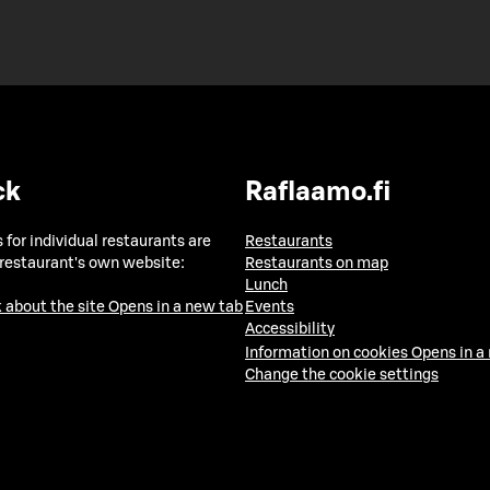
ck
Raflaamo.fi
 for individual restaurants are
Restaurants
 restaurant's own website:
Restaurants on map
Lunch
 about the site
Opens in a new tab
Events
Accessibility
Information on cookies
Opens in a
Change the cookie settings