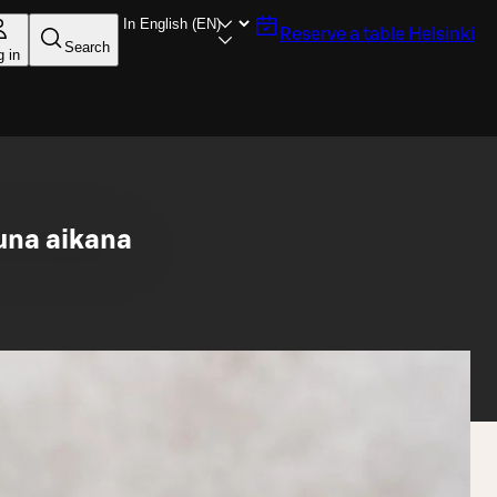
Reserve a table
Helsinki
Search
g in
tuna aikana