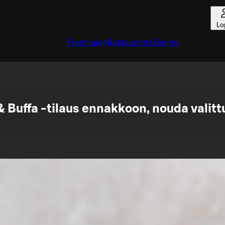
Lo
Front page
Restaurants
Events
& Buffa -tilaus ennakkoon, nouda valit