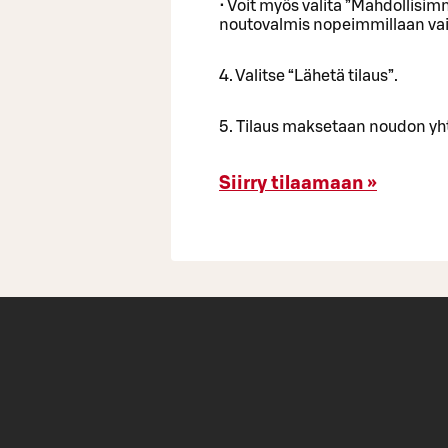
• Voit myös valita ”Mahdollisim
noutovalmis nopeimmillaan vai
4. Valitse “Lähetä tilaus”.
5. Tilaus maksetaan noudon yh
Siirry tilaamaan »