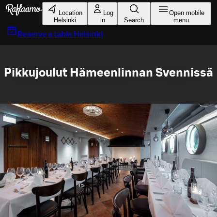
Skip to main content
Location
Log
Open mobile
Helsinki
in
Search
menu
Reserve a table
Helsinki
Pikkujoulut Hämeenlinnan Svennissä