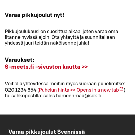
Varaa pikkujoulut nyt!
Pikkujoulukausi on suosittua aikaa, joten varaa oma
iltanne hyvissä ajoin. Ota yhteyttä ja suunnitellaan
yhdessä juuri teidän näköisenne juhla!
Varaukset:
S-meets.fi -sivuston kautta >>
Voit olla yhteydessä meihin myös suoraan puhelimitse:
020 1234 654 (
Puhelun hinta >>
Opens in a new tab
)
tai sähköpostilla: sales.hameenmaa@sok.fi
Varaa pikkujoulut Svennissä