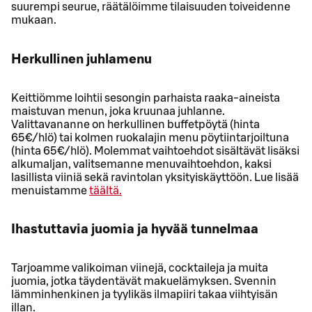
suurempi seurue, räätälöimme tilaisuuden toiveidenne
mukaan.
Herkullinen juhlamenu
Keittiömme loihtii sesongin parhaista raaka-aineista
maistuvan menun, joka kruunaa juhlanne.
Valittavananne on herkullinen buffetpöytä (hinta
65€/hlö) tai kolmen ruokalajin menu pöytiintarjoiltuna
(hinta 65€/hlö). Molemmat vaihtoehdot sisältävät lisäksi
alkumaljan, valitsemanne menuvaihtoehdon, kaksi
lasillista viiniä sekä ravintolan yksityiskäyttöön. Lue lisää
menuistamme
täältä.
Ihastuttavia juomia ja hyvää tunnelmaa
Tarjoamme valikoiman viinejä, cocktaileja ja muita
juomia, jotka täydentävät makuelämyksen. Svennin
lämminhenkinen ja tyylikäs ilmapiiri takaa viihtyisän
illan.