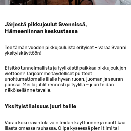
Järjestä pikkujoulut Svennissä,
Hämeenlinnan keskustassa
Tee tämän vuoden pikkujouluista erityiset – varaa Svenni
yksityiskäyttöön!
Etsitkö tunnelmallista ja tyylikästä paikkaa pikkujoulujen
viettoon? Tarjoamme täydelliset puitteet
unohtumattomalle illalle hyvän ruoan, juoman ja seuran
parissa. Meillä juhlit rennosti ja tyylillä – juuri teidän
näköisellänne tavalla.
Yksityistilaisuus juuri teille
Varaa koko ravintola vain teidän käyttöönne ja nauttikaa
illasta omassa rauhassa. Olipa kyseessä pieni tiimi tai