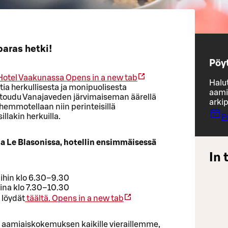
paras hetki!
Pöy
Hotel Vaakunassa
Opens in a new tab
Halu
ia herkullisesta ja monipuolisesta
aami
entoudu Vanajaveden järvimaiseman äärellä
arkip
hemmotellaan niin perinteisillä
illakin herkuilla.
P
la Le Blasonissa, hotellin ensimmäisessä
In 
ihin klo 6.30–9.30
ina klo 7.30–10.30
 löydät
täältä.
Opens in a new tab
 aamiaiskokemuksen kaikille vieraillemme,