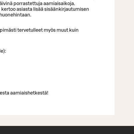
ivinä porrastettuja aamiaisaikoja.
ertoo asiasta lisää sisäänkirjautumisen
 huonehintaan.
pimästi tervetulleet myös muut kuin
e):
sesta aamiaishetkestä!