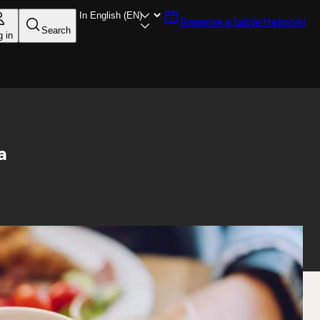
Reserve a table
Helsinki
Search
g in
a