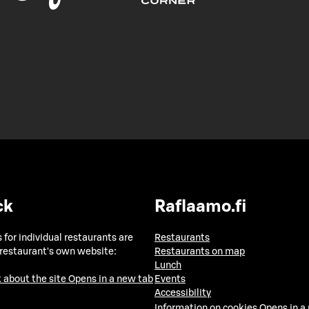
ck
Raflaamo.fi
 for individual restaurants are
Restaurants
 restaurant's own website:
Restaurants on map
Lunch
 about the site
Opens in a new tab
Events
Accessibility
Information on cookies
Opens in a