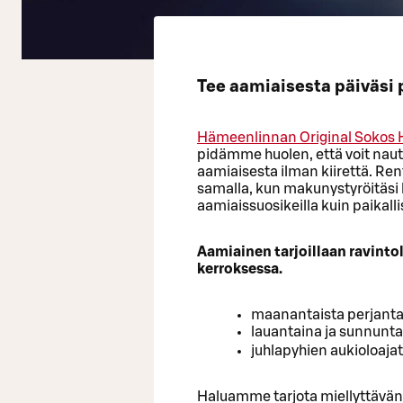
Tee aamiaisesta päiväsi 
Hämeenlinnan Original Sokos 
pidämme huolen, että voit nautt
aamiaisesta ilman kiirettä. R
samalla, kun makunystyröitäsi 
aamiaissuosikeilla kuin paikallis
Aamiainen tarjoillaan ravinto
kerroksessa.
maanantaista perjanta
lauantaina ja sunnunta
juhlapyhien aukioloajat
Haluamme tarjota miellyttävän