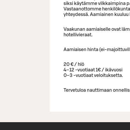
siksi käytämme vilkkaimpina pä
Vastaanottomme henkilökunta k
yhteydessä. Aamiainen kuuluu
Vaakunan aamiaiselle ovat läm
hotellivieraat.
Aamiaisen hinta (ei-majoittuvill
20 € / hlö
4–12 -vuotiaat 1€ / ikävuosi
0–3 -vuotiaat veloituksetta.
Tervetuloa nauttimaan onnelli