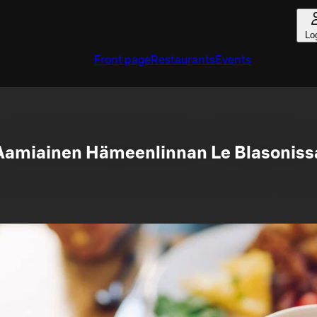
Lo
Front page
Restaurants
Events
Aamiainen Hämeenlinnan Le Blasoniss