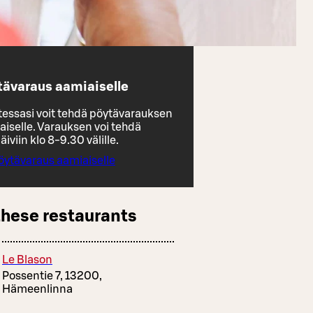
tävaraus aamiaiselle
tessasi voit tehdä pöytävarauksen
aiselle. Varauksen voi tehdä
äiviin klo 8-9.30 välille.
öytävaraus aamiaiselle
these restaurants
Le Blason
Possentie 7, 13200,
Hämeenlinna