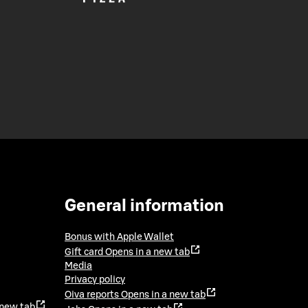
General information
Bonus with Apple Wallet
Gift card
Opens in a new tab
Media
Privacy policy
Oiva reports
Opens in a new tab
 new tab