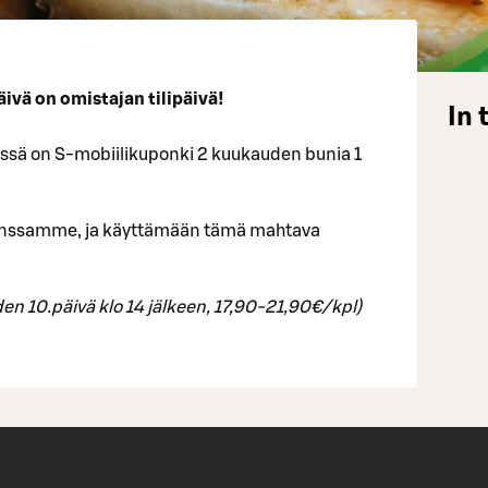
vä on omistajan tilipäivä!
In 
issä on S-mobiilikuponki 2 kuukauden bunia 1
 kanssamme, ja käyttämään tämä mahtava
en 10.päivä klo 14 jälkeen, 17,90-21,90€/kpl)