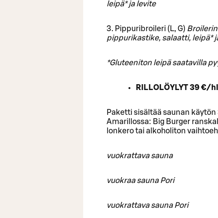
leipä* ja levite
3. Pippuribroileri (L, G)
Broileri
pippurikastike, salaatti, leipä* j
*Gluteeniton leipä saatavilla p
RILLOLÖYLYT 39 €/h
Paketti sisältää saunan käytön 
Amarillossa: Big Burger ranskala
lonkero tai alkoholiton vaihtoeh
vuokrattava sauna
vuokraa sauna Pori
vuokrattava sauna Pori