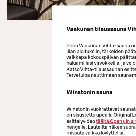
Vaakunan tilaussauna Vi
Porin Vaakunan Vihta-sauna on 
illan aloituksiin, tärkeiden pää
vaikkapa kokouspäivän päättämi
haluamillasi virvokkeilla, ja v
Katso Vihta-tilaussaunan esitt
Tervetuloa nauttimaan sauna
Winstonin sauna
Winstonin vuokrattavat saunati
on sisustettu upealla Original 
esittelyvideo
täältä
Opens in a
hengelle. Lauteilta näkee suoran
missata vaikka löylyttelisi.