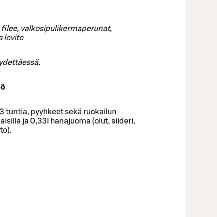
n filee, valkosipulikermaperunat,
a levite
yydettäessä.
lö
3 tuntia, pyyhkeet sekä ruokailun
isilla ja 0,33l hanajuoma (olut, siideri,
to).