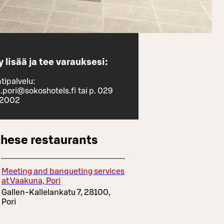
 lisää ja tee varauksesi:
tipalvelu:
.pori@sokoshotels.fi tai p. 029
 2002
these restaurants
Meeting and banqueting services
at Vaakuna, Pori
Gallen-Kallelankatu 7, 28100,
Pori