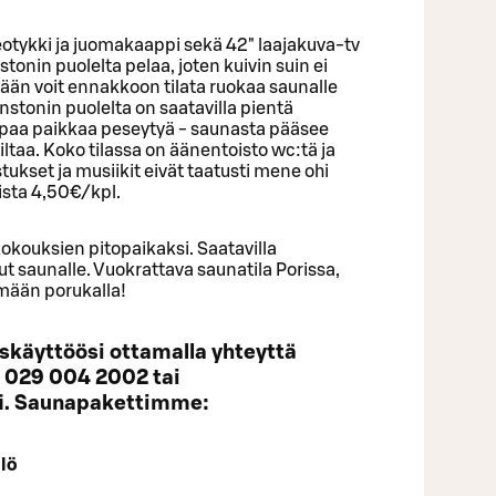
deotykki ja juomakaappi sekä 42" laajakuva-tv
tonin puolelta pelaa, joten kuivin suin ei
ään voit ennakkoon tilata ruokaa saunalle
instonin puolelta on saatavilla pientä
mpaa paikkaa peseytyä - saunasta pääsee
ltaa. Koko tilassa on äänentoisto wc:tä ja
ukset ja musiikit eivät taatusti mene ohi
ista 4,50€/kpl.
okouksien pitopaikaksi. Saatavilla
ilut saunalle. Vuokrattava saunatila Porissa,
ymään porukalla!
iskäyttöösi ottamalla yhteyttä
 029 004 2002 tai
fi. Saunapakettimme:
lö