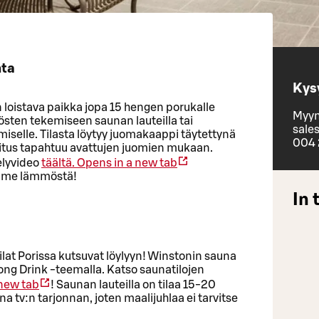
hta
Kysy
loistava paikka jopa 15 hengen porukalle
Myyn
tösten tekemiseen saunan lauteilla tai
sales
selle. Tilasta löytyy juomakaappi täytettynä
004
eloitus tapahtuu avattujen juomien mukaan.
elyvideo
täältä.
Opens in a new tab
mme lämmöstä!
In 
lat Porissa kutsuvat löylyyn! Winstonin sauna
Long Drink -teemalla. Katso saunatilojen
 new tab
! Saunan lauteilla on tilaa 15-20
a tv:n tarjonnan, joten maalijuhlaa ei tarvitse