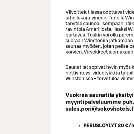
Vilvoittelutilassa odottavat vi
urheilukanavineen. Tarjoilu Wins
tarvitse saunoa. Isompaan nälk
ravintola Amarillosta, lisäksi W
purtavaa. Tuskin voi olla pare
suoraan Winstoniin jatkamaan i
saunaa myöden, joten peliselost
korvien. Virvokkeet juomakaap
Saunatilat sopivat hyvin myös k
nettiyhteys, videotykki ja tarjo
Winstonissa - tervetuloa viiht
Vuokraa saunatila yksity
myyntipalveluumme puh.
sales.pori@sokoshotels.
PERUSLÖYLYT 20 €/h