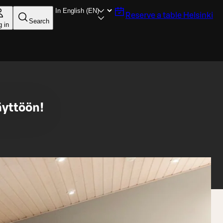
Reserve a table
Helsinki
Search
g in
äyttöön!