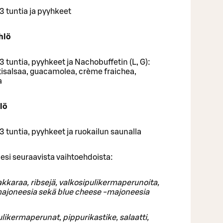
3 tuntia ja pyyhkeet
hlö
3 tuntia, pyyhkeet ja Nachobuffetin (L, G):
tisalsaa, guacamolea, crème fraichea,
a
lö
3 tuntia, pyyhkeet ja ruokailun saunalla
esi seuraavista vaihtoehdoista:
kkaraa, ribsejä, valkosipulikermaperunoita,
majoneesia sekä blue cheese -majoneesia
likermaperunat, pippurikastike, salaatti,