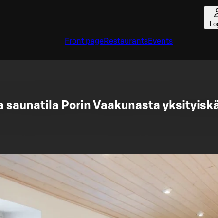
Lo
Front page
Restaurants
Events
 saunatila Porin Vaakunasta yksityisk