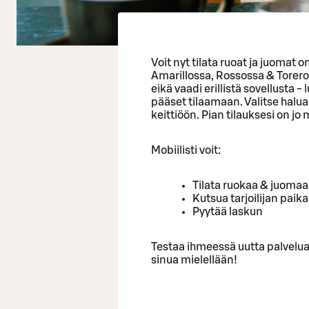
Voit nyt tilata ruoat ja juomat o
Amarillossa, Rossossa & Torero
eikä vaadi erillistä sovellusta 
pääset tilaamaan. Valitse haluam
keittiöön. Pian tilauksesi on jo
Mobiilisti voit:
Tilata ruokaa & juomaa
Kutsua tarjoilijan paika
Pyytää laskun
Testaa ihmeessä uutta palvel
sinua mielellään!