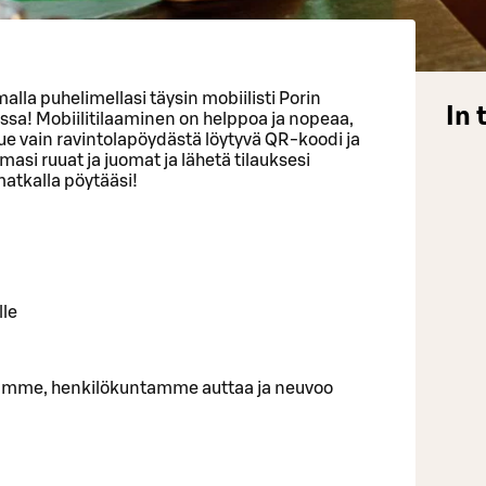
malla puhelimellasi täysin mobiilisti Porin
In 
ssa! Mobiilitilaaminen on helppoa ja nopeaa,
- lue vain ravintolapöydästä löytyvä QR-koodi ja
asi ruuat ja juomat ja lähetä tilauksesi
 matkalla pöytääsi!
lle
uamme, henkilökuntamme auttaa ja neuvoo