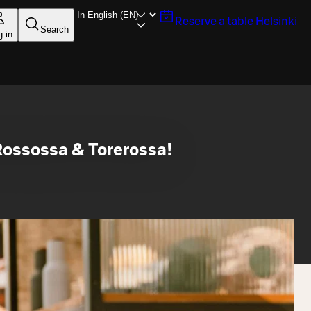
Reserve a table
Helsinki
Search
g in
 Rossossa & Torerossa!