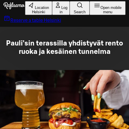
Skip to main content
Location
Log
Open mobile
Helsinki
in
Search
menu
Reserve a table
Helsinki
Pauli’sin terassilla yhdistyvät rento
ruoka ja kesäinen tunnelma