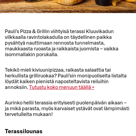
Pauli’s Pizza & Grillin viihtyisä terassi Kluuvikadun
vilkkaalla ravintolakadulla on täydellinen paikka
pysähtyä nauttimaan rennosta tunnelmasta,
maukkaasta ruoasta ja raikkaista juomista – vaikka
isommallakin porukalla.
Tekikö mieli kiviuunipizzaa, raikasta salaattia tai
herkullista grilliruokaa? Pauli’sin monipuoliselta listalta
löydät kaiken pienistä naposteltavista reiluihin
annoksiin.
Tutustu koko menuun täällä »
Aurinko hellii terassia erityisesti puolenpäivän aikaan –
ja mikä parasta, myös karvaiset ystävät ovat lämpimästi
tervetulleita mukaan!
Terassilounas