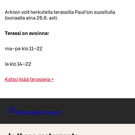
Arkisin voit herkutella terassilla Pauli’sin suositulla
lounaalla aina 26.6. asti.
Terassi on avoinna:
ma–pe klo 11–22
la klo 14–22
Katso lisää terasseja »
Katso kaikki terassit