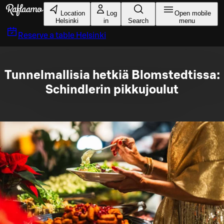
Skip to main content
Location
Log
Open mobile
Helsinki
in
Search
menu
Reserve a table
Helsinki
Tunnelmallisia hetkiä Blomstedtissa:
Schindlerin pikkujoulut