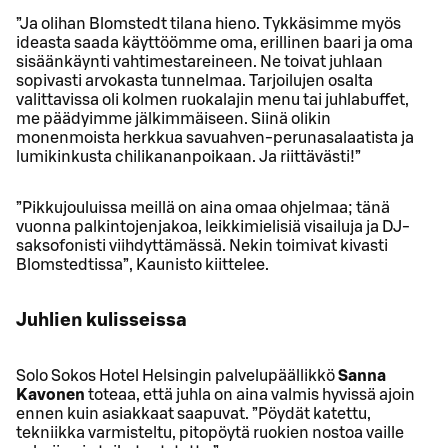
”Ja olihan Blomstedt tilana hieno. Tykkäsimme myös
ideasta saada käyttöömme oma, erillinen baari ja oma
sisäänkäynti vahtimestareineen. Ne toivat juhlaan
sopivasti arvokasta tunnelmaa. Tarjoilujen osalta
valittavissa oli kolmen ruokalajin menu tai juhlabuffet,
me päädyimme jälkimmäiseen. Siinä olikin
monenmoista herkkua savuahven-perunasalaatista ja
lumikinkusta chilikananpoikaan. Ja riittävästi!”
”Pikkujouluissa meillä on aina omaa ohjelmaa; tänä
vuonna palkintojenjakoa, leikkimielisiä visailuja ja DJ-
saksofonisti viihdyttämässä. Nekin toimivat kivasti
Blomstedtissa”, Kaunisto kiittelee.
Juhlien kulisseissa
Solo Sokos Hotel Helsingin palvelupäällikkö
Sanna
Kavonen
toteaa, että juhla on aina valmis hyvissä ajoin
ennen kuin asiakkaat saapuvat. ”Pöydät katettu,
tekniikka varmisteltu, pitopöytä ruokien nostoa vaille