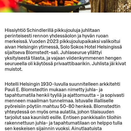
Hissiyhtiö Schindlerillä pikkujouluja juhlitaan
perinteisesti rennon yhdessäolon ja hyvän ruoan
merkeissä. Vuoden 2023 pikkujoulupaikaksi valikoitui
aivan Helsingin ytimessä, Solo Sokos Hotel Helsingissä
sijaitseva Blomstedt-sali. Juhlaseurue yllättyi
yksityisestä tilasta, ja vajaan viidenkymmenen hengen
seurueella oli käytössä privaattibaarikin. Juhlista jäi kivat
muistot.
Hotelli Helsingin 1930-luvulla suunnitelleen arkkitehti
Pauli E. Blomstedtin mukaan nimetty juhla- ja
tapahtumatila henkii tyyliä ja ajattomuutta – ja sopivasti
menneen maailman tunnelmaa. Istuvalle illalliselle
pyöreisiin pöytiin mahtuu 50-80 henkeä. Blomstedtin
yhteydessä on myös oma aulatila, johon tilaisuuden
tarjoilut saa kauniisti esille. Entisen pankkisalin tiloihin
rakennettuun juhla- ja tapahtumatilaan on helppo tulla
sen keskeisen sijainnin vuoksi. Ainutlaatuista