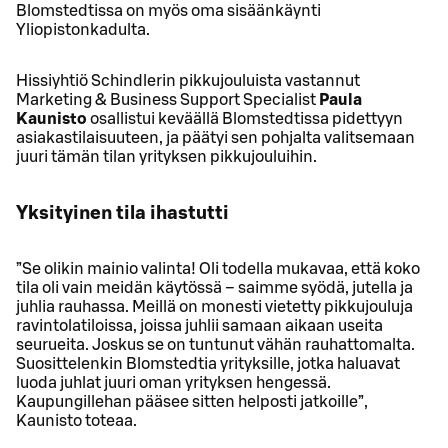
Blomstedtissa on myös oma sisäänkäynti
Yliopistonkadulta.
Hissiyhtiö Schindlerin pikkujouluista vastannut
Marketing & Business Support Specialist
Paula
Kaunisto
osallistui keväällä Blomstedtissa pidettyyn
asiakastilaisuuteen, ja päätyi sen pohjalta valitsemaan
juuri tämän tilan yrityksen pikkujouluihin.
Yksityinen tila ihastutti
”Se olikin mainio valinta! Oli todella mukavaa, että koko
tila oli vain meidän käytössä – saimme syödä, jutella ja
juhlia rauhassa. Meillä on monesti vietetty pikkujouluja
ravintolatiloissa, joissa juhlii samaan aikaan useita
seurueita. Joskus se on tuntunut vähän rauhattomalta.
Suosittelenkin Blomstedtia yrityksille, jotka haluavat
luoda juhlat juuri oman yrityksen hengessä.
Kaupungillehan pääsee sitten helposti jatkoille”,
Kaunisto toteaa.