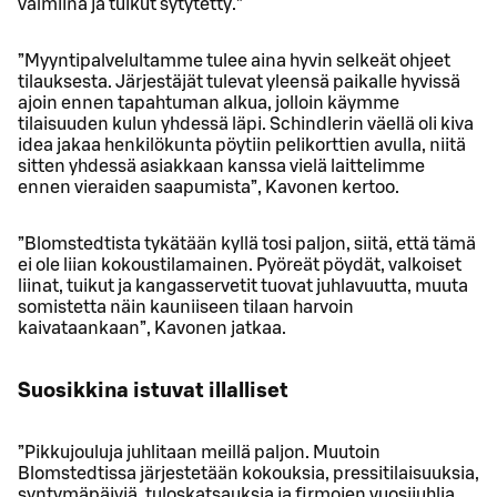
valmiina ja tuikut sytytetty.”
”Myyntipalvelultamme tulee aina hyvin selkeät ohjeet
tilauksesta. Järjestäjät tulevat yleensä paikalle hyvissä
ajoin ennen tapahtuman alkua, jolloin käymme
tilaisuuden kulun yhdessä läpi. Schindlerin väellä oli kiva
idea jakaa henkilökunta pöytiin pelikorttien avulla, niitä
sitten yhdessä asiakkaan kanssa vielä laittelimme
ennen vieraiden saapumista”, Kavonen kertoo.
”Blomstedtista tykätään kyllä tosi paljon, siitä, että tämä
ei ole liian kokoustilamainen. Pyöreät pöydät, valkoiset
liinat, tuikut ja kangasservetit tuovat juhlavuutta, muuta
somistetta näin kauniiseen tilaan harvoin
kaivataankaan”, Kavonen jatkaa.
Suosikkina istuvat illalliset
”Pikkujouluja juhlitaan meillä paljon. Muutoin
Blomstedtissa järjestetään kokouksia, pressitilaisuuksia,
syntymäpäiviä, tuloskatsauksia ja firmojen vuosijuhlia.