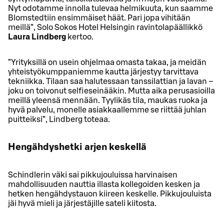
Nyt odotamme innolla tulevaa helmikuuta, kun saamme
Blomstedtiin ensimmäiset häät. Pari jopa vihitään
meillä”, Solo Sokos Hotel Helsingin ravintolapäällikkö
Laura Lindberg
kertoo.
”Yrityksillä on usein ohjelmaa omasta takaa, ja meidän
yhteistyökumppaniemme kautta järjestyy tarvittava
tekniikka. Tilaan saa halutessaan tanssilattian ja lavan –
joku on toivonut selfieseinääkin. Mutta aika perusasioilla
meillä yleensä mennään. Tyylikäs tila, maukas ruoka ja
hyvä palvelu, monelle asiakkaallemme se riittää juhlan
puitteiksi”, Lindberg toteaa.
Hengähdyshetki arjen keskellä
Schindlerin väki sai pikkujouluissa harvinaisen
mahdollisuuden nauttia illasta kollegoiden kesken ja
hetken hengähdystauon kiireen keskelle. Pikkujouluista
jäi hyvä mieli ja järjestäjille sateli kiitosta.