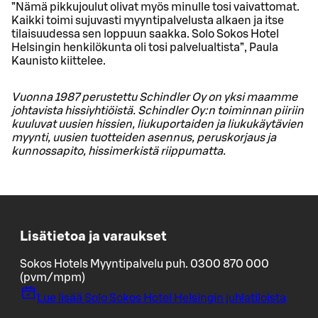
”Nämä pikkujoulut olivat myös minulle tosi vaivattomat.
Kaikki toimi sujuvasti myyntipalvelusta alkaen ja itse
tilaisuudessa sen loppuun saakka. Solo Sokos Hotel
Helsingin henkilökunta oli tosi palvelualtista”, Paula
Kaunisto kiittelee.
Vuonna 1987 perustettu Schindler Oy on yksi maamme
johtavista hissiyhtiöistä. Schindler Oy:n toiminnan piiriin
kuuluvat uusien hissien, liukuportaiden ja liukukäytävien
myynti, uusien tuotteiden asennus, peruskorjaus ja
kunnossapito, hissimerkistä riippumatta.
Lisätietoa ja varaukset
Sokos Hotels Myyntipalvelu puh. 0300 870 000
(pvm/mpm)
Lue lisää Solo Sokos Hotel Helsingin juhlatiloista