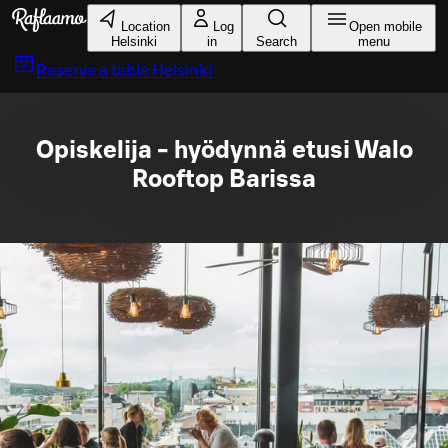
Skip to main content
Location
Log
Open mobile
Helsinki
in
Search
menu
Reserve a table
Helsinki
Opiskelija - hyödynnä etusi Walo
Rooftop Barissa