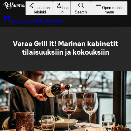
Skip to main content
Location
Log
Open mobile
Helsinki
in
Search
menu
Reserve a table
Helsinki
Varaa Grill it! Marinan kabinetit
tilaisuuksiin ja kokouksiin