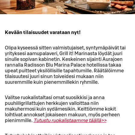
Kevään tilaisuudet varataan nyt!
Olipa kyseessä sitten valmistujaiset, syntymäpäivät tai
yrityksesi aamupalaveri, Grill it! Marinasta löydät juuri
sinulle sopivan kabinetin. Keskeinen sijainti Aurajoen
rannalla Radisson Blu Marina Palace hotellissa takaa
upeat puitteet yksilöllisille tapahtumille. Räätälöimme
tilaisuutesi juuri sinun toiveidesi mukaan niin
suuremmille kuin pienemmillekin ryhmille.
Valitse ruokalistaltasi omat suosikkisi ja anna
puuhiiligrillattujen herkkujen valloittaa niin
makuhermosi kuin sydämesikin. Keittiömme kokit
loihtivat annokset jokaiseen makuun, myös perheen
pienimmille.
Tutustu ruokalistaamme täällä>>