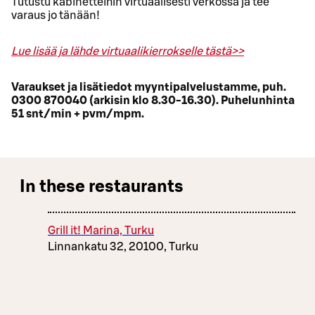
Tutustu kabinetteihin virtuaalisesti verkossa ja tee
varaus jo tänään!
Lue lisää ja lähde virtuaalikierrokselle tästä>>
Varaukset ja lisätiedot myyntipalvelustamme, puh.
0300 870040 (arkisin klo 8.30-16.30). Puhelunhinta
51 snt/min + pvm/mpm.
In these restaurants
Grill it! Marina, Turku
Linnankatu 32, 20100, Turku