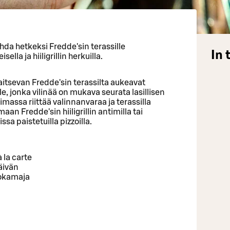
ahda hetkeksi Fredde'sin terassille
In 
la ja hiiligrillin herkuilla.
itsevan Fredde'sin terassilta aukeavat
le, jonka vilinää on mukava seurata lasillisen
imassa riittää valinnanvaraa ja terassilla
n Fredde'sin hiiligrillin antimilla tai
sa paistetuilla pizzoilla.
 la carte
äivän
uokamaja