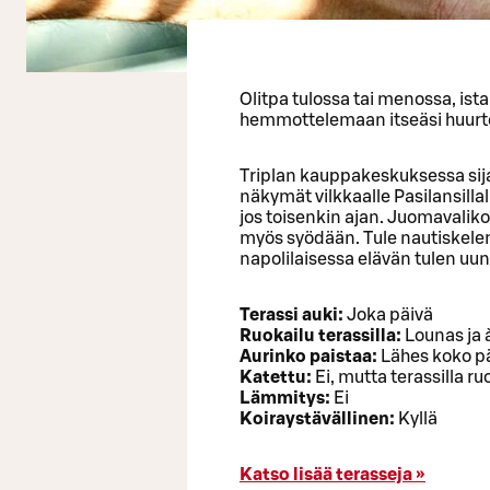
Olitpa tulossa tai menossa, ist
hemmottelemaan itseäsi huurteisel
Triplan kauppakeskuksessa sija
näkymät vilkkaalle Pasilansillal
jos toisenkin ajan. Juomavaliko
myös syödään. Tule nautiskelemaa
napolilaisessa elävän tulen uunis
Terassi auki:
Joka päivä
Ruokailu terassilla:
Lounas ja à
Aurinko paistaa:
Lähes koko p
Katettu:
Ei, mutta terassilla r
Lämmitys:
Ei
Koiraystävällinen:
Kyllä
Katso lisää terasseja »