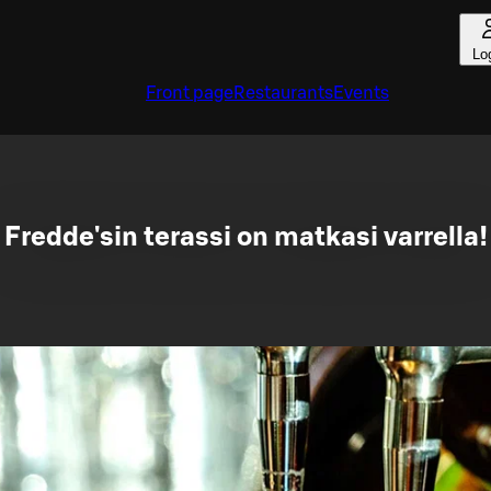
Lo
Front page
Restaurants
Events
Fredde'sin terassi on matkasi varrella!