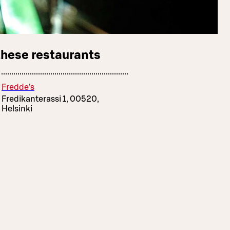
these restaurants
Fredde's
Fredikanterassi 1, 00520,
Helsinki