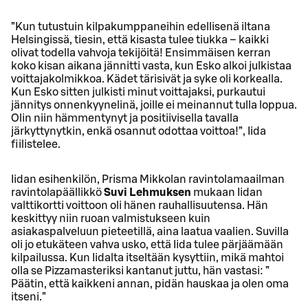
”Kun tutustuin kilpakumppaneihin edellisenä iltana
Helsingissä, tiesin, että kisasta tulee tiukka – kaikki
olivat todella vahvoja tekijöitä! Ensimmäisen kerran
koko kisan aikana jännitti vasta, kun Esko alkoi julkistaa
voittajakolmikkoa. Kädet tärisivät ja syke oli korkealla.
Kun Esko sitten julkisti minut voittajaksi, purkautui
jännitys onnenkyynelinä, joille ei meinannut tulla loppua.
Olin niin hämmentynyt ja positiivisella tavalla
järkyttynytkin, enkä osannut odottaa voittoa!”, Iida
fiilistelee.
Iidan esihenkilön, Prisma Mikkolan ravintolamaailman
ravintolapäällikkö
Suvi Lehmuksen
mukaan Iidan
valttikortti voittoon oli hänen rauhallisuutensa. Hän
keskittyy niin ruoan valmistukseen kuin
asiakaspalveluun pieteetillä, aina laatua vaalien. Suvilla
oli jo etukäteen vahva usko, että Iida tulee pärjäämään
kilpailussa. Kun Iidalta itseltään kysyttiin, mikä mahtoi
olla se Pizzamasteriksi kantanut juttu, hän vastasi: ”
Päätin, että kaikkeni annan, pidän hauskaa ja olen oma
itseni.”