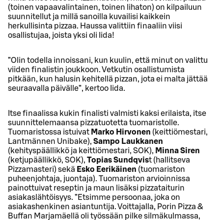
(toinen vapaavalintainen, toinen lihaton) on kilpailuun
suunnitellut ja millä sanoilla kuvailisi kaikkein
herkullisinta pizzaa. Haussa valittiin finaaliin viisi
osallistujaa, joista yksi oli Iida!
”Olin todella innoissani, kun kuulin, että minut on valittu
viiden finalistin joukkoon. Vetkutin osallistumista
pitkään, kun halusin kehitellä pizzan, jota ei malta jättää
seuraavalla päivälle”, kertoo Iida.
Itse finaalissa kukin finalisti valmisti kaksi erilaista, itse
suunnittelemaansa pizzatuotetta tuomaristolle.
Tuomaristossa istuivat
Marko Hirvonen
(keittiömestari,
Lantmännen Unibake),
Sampo Laukkanen
(kehityspäällikkö ja keittiömestari, SOK),
Minna Siren
(ketjupäällikkö, SOK),
Topias Sundqvis
t (hallitseva
Pizzamasteri) sekä
Esko Eerikäinen
(tuomariston
puheenjohtaja, juontaja). Tuomariston arvioinnissa
painottuivat reseptin ja maun lisäksi pizzataiturin
asiakaslähtöisyys. ”Etsimme persoonaa, joka on
asiakashenkinen asiantuntija. Voittajalla, Porin Pizza &
Buffan Marjamäellä oli työssään pilke silmäkulmassa,