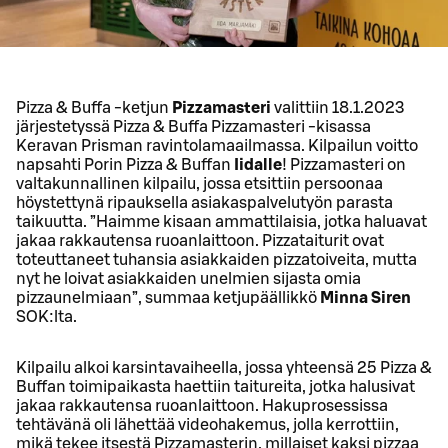
Pizza & Buffa -ketjun
Pizzamasteri
valittiin 18.1.2023
järjestetyssä Pizza & Buffa Pizzamasteri -kisassa
Keravan Prisman ravintolamaailmassa. Kilpailun voitto
napsahti Porin Pizza & Buffan
Iidalle
! Pizzamasteri on
valtakunnallinen kilpailu, jossa etsittiin persoonaa
höystettynä ripauksella asiakaspalvelutyön parasta
taikuutta. ”Haimme kisaan ammattilaisia, jotka haluavat
jakaa rakkautensa ruoanlaittoon. Pizzataiturit ovat
toteuttaneet tuhansia asiakkaiden pizzatoiveita, mutta
nyt he loivat asiakkaiden unelmien sijasta omia
pizzaunelmiaan”, summaa ketjupäällikkö
Minna Siren
SOK:lta.
Kilpailu alkoi karsintavaiheella, jossa yhteensä 25 Pizza &
Buffan toimipaikasta haettiin taitureita, jotka halusivat
jakaa rakkautensa ruoanlaittoon. Hakuprosessissa
tehtävänä oli lähettää videohakemus, jolla kerrottiin,
mikä tekee itsestä Pizzamasterin, millaiset kaksi pizzaa