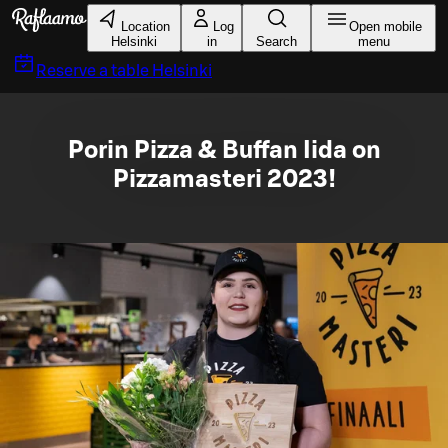
Skip to main content
Location
Log
Open mobile
Helsinki
in
Search
menu
Reserve a table
Helsinki
Porin Pizza & Buffan Iida on
Pizzamasteri 2023!