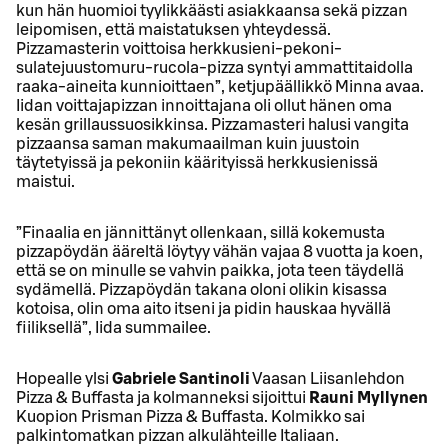
kun hän huomioi tyylikkäästi asiakkaansa sekä pizzan
leipomisen, että maistatuksen yhteydessä.
Pizzamasterin voittoisa herkkusieni-pekoni-
sulatejuustomuru-rucola-pizza syntyi ammattitaidolla
raaka-aineita kunnioittaen”, ketjupäällikkö Minna avaa.
Iidan voittajapizzan innoittajana oli ollut hänen oma
kesän grillaussuosikkinsa. Pizzamasteri halusi vangita
pizzaansa saman makumaailman kuin juustoin
täytetyissä ja pekoniin käärityissä herkkusienissä
maistui.
”Finaalia en jännittänyt ollenkaan, sillä kokemusta
pizzapöydän ääreltä löytyy vähän vajaa 8 vuotta ja koen,
että se on minulle se vahvin paikka, jota teen täydellä
sydämellä. Pizzapöydän takana oloni olikin kisassa
kotoisa, olin oma aito itseni ja pidin hauskaa hyvällä
fiiliksellä”, Iida summailee.
Hopealle ylsi
Gabriele Santinoli
Vaasan Liisanlehdon
Pizza & Buffasta ja kolmanneksi sijoittui
Rauni Myllynen
Kuopion Prisman Pizza & Buffasta. Kolmikko sai
palkintomatkan pizzan alkulähteille Italiaan.