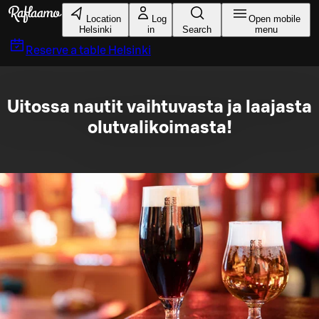
Skip to main content
Location
Log
Open mobile
Helsinki
in
Search
menu
Reserve a table
Helsinki
Uitossa nautit vaihtuvasta ja laajasta
olutvalikoimasta!