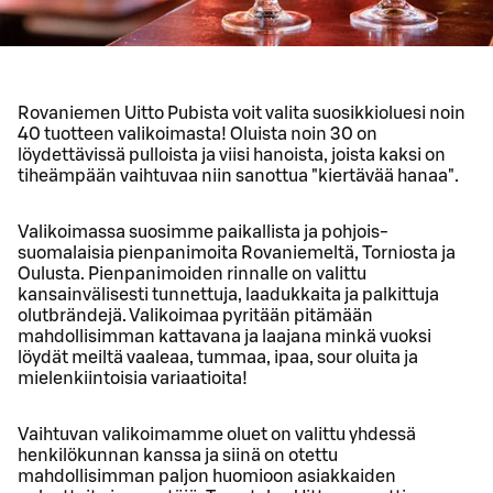
Rovaniemen Uitto Pubista voit valita suosikkioluesi noin
40 tuotteen valikoimasta! Oluista noin 30 on
löydettävissä pulloista ja viisi hanoista, joista kaksi on
tiheämpään vaihtuvaa niin sanottua "kiertävää hanaa".
Valikoimassa suosimme paikallista ja pohjois-
suomalaisia pienpanimoita Rovaniemeltä, Torniosta ja
Oulusta. Pienpanimoiden rinnalle on valittu
kansainvälisesti tunnettuja, laadukkaita ja palkittuja
olutbrändejä. Valikoimaa pyritään pitämään
mahdollisimman kattavana ja laajana minkä vuoksi
löydät meiltä vaaleaa, tummaa, ipaa, sour oluita ja
mielenkiintoisia variaatioita!
Vaihtuvan valikoimamme oluet on valittu yhdessä
henkilökunnan kanssa ja siinä on otettu
mahdollisimman paljon huomioon asiakkaiden