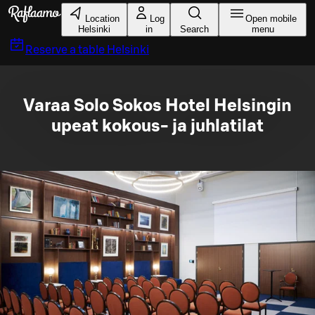
Skip to main content
Location
Log
Open mobile
Helsinki
in
Search
menu
Reserve a table
Helsinki
Varaa Solo Sokos Hotel Helsingin
upeat kokous- ja juhlatilat