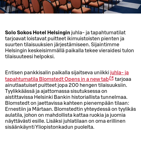
Solo Sokos Hotel Helsingin
juhla- ja tapahtumatilat
tarjoavat loistavat puitteet ikimuistoisten pienten ja
suurten tilaisuuksien järjestämiseen. Sijaintimme
Helsingin keskeisimmällä paikalla tekee vieraidesi tulon
tilaisuuteesi helpoksi.
Entisen pankkisalin paikalla sijaitseva uniikki
juhla- ja
tapahtumatila Blomstedt
Opens in a new tab
tarjoaa
ainutlaatuiset puitteet jopa 200 hengen tilaisuuksiin.
Tyylikkäässä ja ajattomassa sisutuksessa on
aistittavissa Helsinki Bankin historiallista tunnelmaa.
Blomstedt on jaettavissa kahteen pienempään tilaan:
Ernestiin ja Märtaan. Blomstedtin yhteydessä on tyylikäs
aulatila, johon on mahdollista kattaa ruokia ja juomia
näyttävästi esille. Lisäksi juhlatilaan on oma erillinen
sisäänkäynti Yliopistonkadun puolelta.