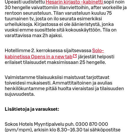
Upeasti uudistettu
Hesarin kirjasto -kabinetti
sopii noin
30 hengelle vaivattomiin illanviettoihin, after workeille ja
rentoon seurusteluun. Tilan varusteluun kuuluu 75
tuumainen tv, josta on ilo seurata esimerkiksi
urheilukisoja. Kirjastossa ei ole äänieristystä, jonka
vuoksi emme suosittele sitä kokouskäyttöön. Tila on
varattavissa max 2h ajaksi.
Hotellimme 2. kerroksessa sijaitsevassa
Solo-
kabinetissa
Opens in a new tab
järjestät helposti
erilaiset tilaisuudet maksimissaan 25 hengelle.
Valmistamme tilaisuuksiisi maistuvat tarjottavat
toiveidesi mukaisesti. Ammattitaitoinen ja avulias
henkilökuntamme pitää huolta vieraistasi ja tilaisuuden
sujuvuudesta.
Lisätietoja ja varaukset:
Sokos Hotels Myyntipalvelu puh. 0300 870 000
(pvm/mpm), arkisin klo 8.30–16.30 tai sähköpostitse