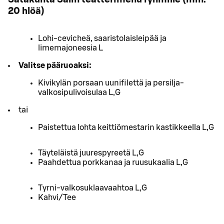
20 hlöä)
Lohi-cevicheä, saaristolaisleipää ja
limemajoneesia L
Valitse pääruoaksi:
Kivikylän porsaan uunifilettä ja persilja-
valkosipulivoisulaa L,G
tai
Paistettua lohta keittiömestarin kastikkeella L,G
Täyteläistä juurespyreetä L,G
Paahdettua porkkanaa ja ruusukaalia L,G
Tyrni-valkosuklaavaahtoa L,G
Kahvi/Tee