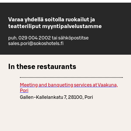
Varaa yhdellä soitolla ruokailut ja
teatteriliput myyntipalvelustamme
puh. 029 004 2002 tai sähköpostitse
sales.pori@sokoshotels.fi
In these restaurants
Meeting and banqueting services at Vaakuna,
Pori
Gallen-Kallelankatu 7, 28100, Pori