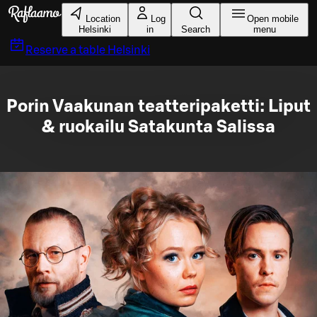
Skip to main content
Location
Log
Open mobile
Helsinki
in
Search
menu
Reserve a table
Helsinki
Porin Vaakunan teatteripaketti: Liput
& ruokailu Satakunta Salissa