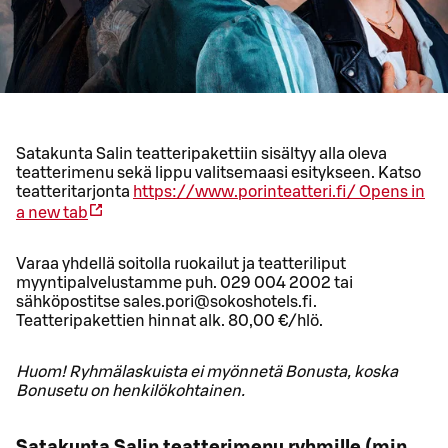
Satakunta Salin teatteripakettiin sisältyy alla oleva
teatterimenu sekä lippu valitsemaasi esitykseen. Katso
teatteritarjonta
https://www.porinteatteri.fi/
Opens in
a new tab
Varaa yhdellä soitolla ruokailut ja teatteriliput
myyntipalvelustamme puh. 029 004 2002 tai
sähköpostitse sales.pori@sokoshotels.fi.
Teatteripakettien hinnat alk. 80,00 €/hlö.
Huom! Ryhmälaskuista ei myönnetä Bonusta, koska
Bonusetu on henkilökohtainen.
Satakunta Salin teatterimenu ryhmille (min.