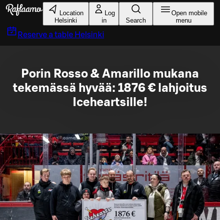
Skip to main content
Location
Log
Open mobile
Helsinki
in
Search
menu
Reserve a table
Helsinki
Porin Rosso & Amarillo mukana
tekemässä hyvää: 1876 € lahjoitus
Iceheartsille!