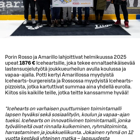
Porin Rosso ja Amarillo lahjoittivat helmikuussa 2025
upeat
1876
€
Iceheartsille, joka tekee ennaltaehkäisevää
lastensuojelutyötä joukkueurheilun avulla koulussa ja
vapaa-ajalla. Potti kertyi Amarillossa myydyistä
Icehearts-burgereista ja Rossossa myydyistä Icehearts-
pizzoista, jotka kartuttivat summaa aina yhdellä eurolla.
Kiitos siis kaikille teille, jotka teitte kanssamme hyvää!
"Icehearts on varhaisen puuttumisen toimintamalli
lapsen hyväksi sekä sosiaalityön, koulun ja vapaa-ajan
tueksi. Icehearts on innovatiivinen toimintamalli, jonka
työvälineitä ovat rinnalla kulkeminen, ryhmätoiminta,
harrastaminen ja joukkueliikunta. Jokainen ryhmä on 12
vuotta kestävä yhteinen matka – lapsuudesta