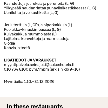
Paahdettuja juureksia ja perunoita (L, G)
Ylikypsää naudanrintaa punaviinikastikkeessa (L, G)
Uunilohta ja voikastiketta (L, G)
Joulutorttuja (L, GP) ja piparkakkuja (L)
Puolukka-kinuskimoussea (L, G)
Kuivakakkua mummolasta (L)
Lajitelma konvehteja ja marmeladeja
Glögiä
Kahvia ja teetä
LISÄTIEDOT JA VARAUKSET:
myyntipalvelu.seinajoki@sokoshotels.fi
010 764 8100 pvm/mpm (arkisin klo 9–16)
Myyntiaika 1.10.–31.12.2026.
In these restaurants