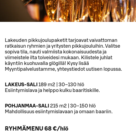
Lakeuden pikkujoulupaketit tarjoavat vaivattoman
ratkaisun ryhmien ja yritysten pikkujouluihin. Valitse
sopiva tila, nauti valmiista kokonaisuudesta ja
viimeistele ilta toiveidesi mukaan. Kilistele juhlat
käyntiin kuohuvalla glögillä! Kysy lisää
Myyntipalvelustamme, yhteystiedot uutisen lopussa.
LAKEUS-SALI
189 m2 | 30–130 hlö
Esiintymislava ja helppo kulku baaritiskille.
POHJANMAA-SALI
215 m2 | 30–150 hlö
Mahdollisuus esiintymislavaan ja omaan baariin.
RYHMÄMENU 68 €/hlö