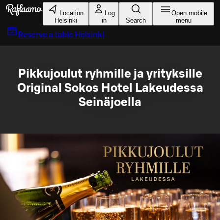
Skip to main content
Location
Log
Open mobile
Helsinki
in
Search
menu
Reserve a table
Helsinki
Pikkujoulut ryhmille ja yrityksille
Original Sokos Hotel Lakeudessa
Seinäjoella