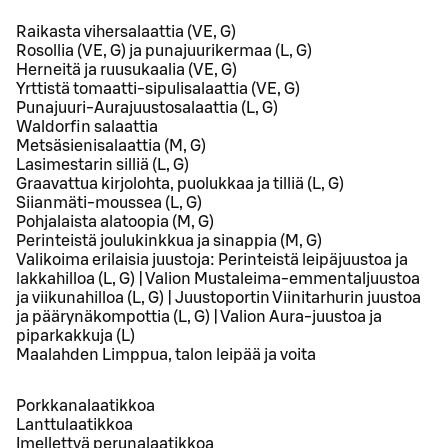
Raikasta vihersalaattia (VE, G)
Rosollia (VE, G) ja punajuurikermaa (L, G)
Herneitä ja ruusukaalia (VE, G)
Yrttistä tomaatti-sipulisalaattia (VE, G)
Punajuuri-Aurajuustosalaattia (L, G)
Waldorfin salaattia
Metsäsienisalaattia (M, G)
Lasimestarin silliä (L, G)
Graavattua kirjolohta, puolukkaa ja tilliä (L, G)
Siianmäti-moussea (L, G)
Pohjalaista alatoopia (M, G)
Perinteistä joulukinkkua ja sinappia (M, G)
Valikoima erilaisia juustoja: Perinteistä leipäjuustoa ja
lakkahilloa (L, G) | Valion Mustaleima-emmentaljuustoa
ja viikunahilloa (L, G) | Juustoportin Viinitarhurin juustoa
ja päärynäkompottia (L, G) | Valion Aura-juustoa ja
piparkakkuja (L)
Maalahden Limppua, talon leipää ja voita
Porkkanalaatikkoa
Lanttulaatikkoa
Imellettyä perunalaatikkoa