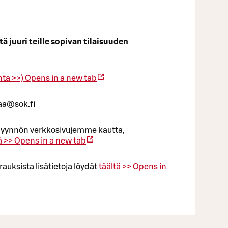
 juuri teille sopivan tilaisuuden
nta >>)
Opens in a new tab
aa@sok.fi
uspyynnön verkkosivujemme kautta,
ä >>
Opens in a new tab
rauksista lisätietoja löydät
täältä >>
Opens in