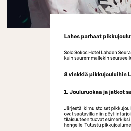
Lahes parhaat pikkujoulu
Solo Sokos Hotel Lahden Seurahu
kuin suuremmallekin seurueell
8 vinkkiä pikkujouluihin
1. Jouluruokaa ja jatkot 
Järjestä ikimuistoiset pikkujo
ovat saatavilla niin pöytiintarj
tilaisuuteen tuovat esimerkiksi 
hengelle. Tutustu pikkujoulum