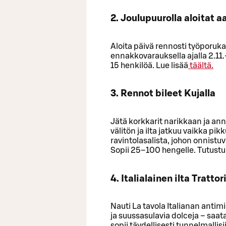
2. Joulupuurolla aloitat
Aloita päivä rennosti työporukal
ennakkovarauksella ajalla 2.1
15 henkilöä. Lue lisää
täältä.
3. Rennot bileet Kujalla
Jätä korkkarit narikkaan ja ann
välitön ja ilta jatkuu vaikka pi
ravintolasalista, johon onnistuva
Sopii 25–100 hengelle. Tutustu
4. Italialainen ilta Tratto
Nauti La tavola Italianan antim
ja suussasulavia dolceja – saata
sopii täydellisesti tunnelmallis