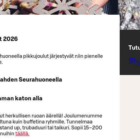
t 2026
Tut
oneella pikkujoulut järjestyvät niin pienelle
e.
T
 Lahden Seurahuoneella
saman katon alla
ulut herkullisen ruoan äärellä! Joulumenumme
oiltuna kuin buffetina ryhmille. Tunnelmaa
stand up, trubaduuri tai taikuri. Sopii 15–200
enuihin
täällä.