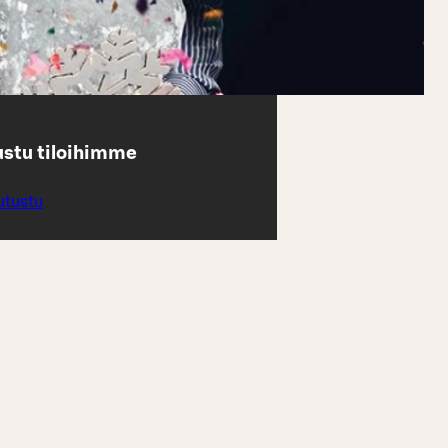
ustu tiloihimme
utustu