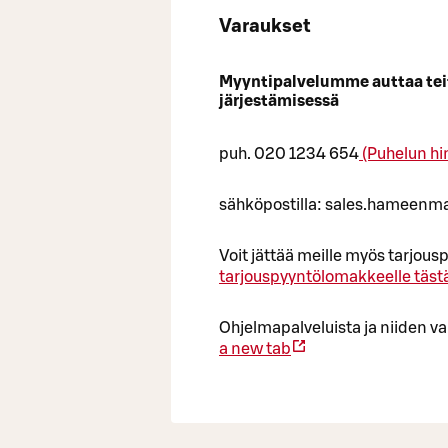
Varaukset
Myyntipalvelumme auttaa teitä
järjestämisessä
puh. 020 1234 654
(Puhelun hi
sähköpostilla: sales.hameenm
Voit jättää meille myös tarjo
tarjouspyyntölomakkeelle täst
Ohjelmapalveluista ja niiden va
a new tab