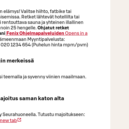
 elämys! Valitse hiihto, fatbike tai
emissa. Retket lähtevät hotellilta tai
 rentouttava sauna ja yhteinen illallinen
noin 25 hengelle.
Ohjatut retket
ani
Fenix Ohjelmapalveluiden
Opens in a
 Hämeenmaan Myyntipalvelusta:
 020 1234 654 (Puhelun hinta mpm/pvm)
ngin merkeissä
si teemalla ja syvenny viinien maailmaan.
ajoitus saman katon alta
övy Seurahuoneella. Tutustu majoitukseen:
 new tab