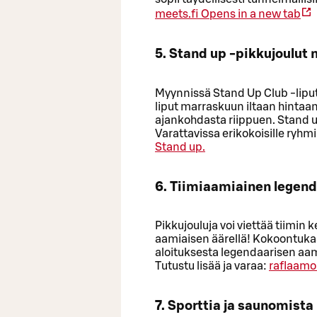
meets.fi
Opens in a new tab
5. Stand up -pikkujoulut n
Myynnissä Stand Up Club -liput
liput marraskuun iltaan hintaan
ajankohdasta riippuen. Stand u
Varattavissa erikokoisille ryhmil
Stand up.
6. Tiimiaamiainen legend
Pikkujouluja voi viettää tiimi
aamiaisen äärellä! Kokoontuk
aloituksesta legendaarisen aa
Tutustu lisää ja varaa:
raflaamo.
7. Sporttia ja saunomista