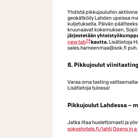
Yhdistä pikkujouluihin aktiivinen
geokätköily Lahden upeissa mais
kuljetuksella. Päivän päätteeksi
kruunaavat kokemuksen. Sopii 
järjestetään yhteistyökumpp
new tab
kautta.
Lisätietoja
sales.hameenmaa@sok.fi puh.
8. Pikkujoulut viinitasti
Varaa oma tasting valitsemalla
Lisätietoja tulossa!
Pikkujoulut Lahdessa – m
Jatka iltaa huolettomasti ja y
sokoshotels.fi/lahti
Opens in a