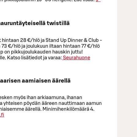
auruntäyteisellä twistillä
 hintaan 28 €/hlö ja Stand Up Dinner & Club -
 73 €/hlö ja joulukuun iltaan hintaan 77 €/hlö
p on pikkujoulukauden hauskin juttu!
le. Katso lisätiedot ja varaa:
Seurahuone
aarisen aamiaisen äärellä
n kesken myös ihan arkiaamuna, ihanan
aa yhteisen pöydän ääreen nauttimaan aamun
miaisemme äärellä. Minimihenkilömäärä 4.
fi