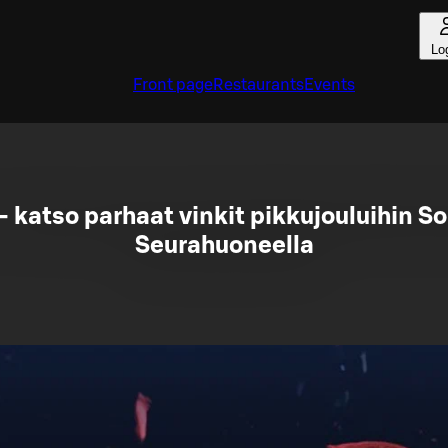
Lo
Front page
Restaurants
Events
- katso parhaat vinkit pikkujouluihin S
Seurahuoneella