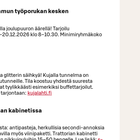
 aamun työporukan kesken
la joulupuuron äärellä! Tarjoilu
1.–20.12.2026 klo 8–10.30. Minimiryhmäkoko
a glitterin säihkyä! Kujalla tunnelma on
kkutunneille. Tila koostuu yhdestä suuresta
t tyylikkäästi esimerkiksi buffettarjoilut.
 tarjontaan:
kujalahti.fi
rian kabinetissa
ista: antipasteja, herkullisia secondi-annoksia
villa myös viinipaketti. Trattorian kabinetti
iin pikkujouluihin 15–50 hengelle. Lue lisää:
s-