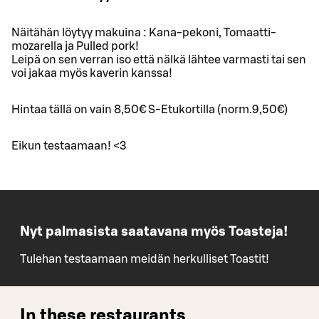
Näitähän löytyy makuina : Kana-pekoni, Tomaatti-
mozarella ja Pulled pork!
Leipä on sen verran iso että nälkä lähtee varmasti tai sen
voi jakaa myös kaverin kanssa!
Hintaa tällä on vain 8,50€ S-Etukortilla (norm.9,50€)
Eikun testaamaan! <3
Nyt palmasista saatavana myös Toasteja!
Tulehan testaamaan meidän herkulliset Toastit!
In these restaurants