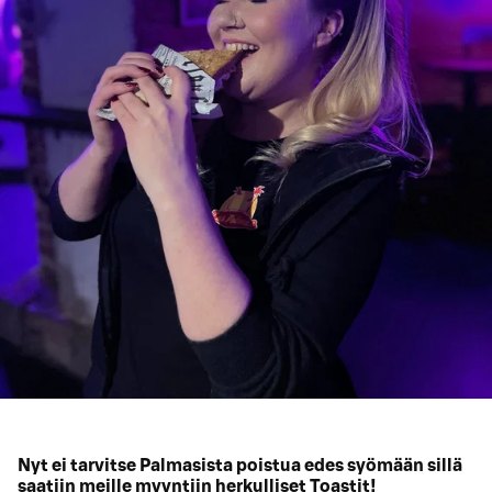
Nyt ei tarvitse Palmasista poistua edes syömään sillä
saatiin meille myyntiin herkulliset Toastit!