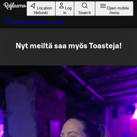
Skip to main content
Location
Log
Open mobile
Helsinki
in
Search
menu
Reserve a table
Helsinki
Nyt meiltä saa myös Toasteja!