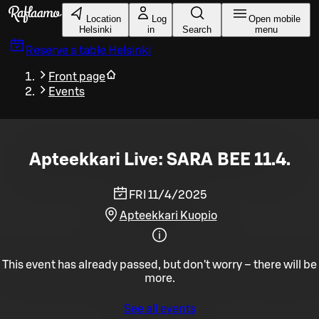
Skip to main content
Location
Log
Open mobile
Helsinki
in
Search
menu
Reserve a table
Helsinki
Front page
Events
Apteekkari Live: SARA BEE 11.4.
FRI 11/4/2025
Apteekkari Kuopio
This event has already passed, but don't worry – there will be
more.
See all events