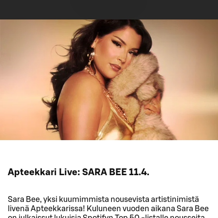
Apteekkari Live: SARA BEE 11.4.
Sara Bee, yksi kuumimmista nousevista artistinimistä
livenä Apteekkarissa! Kuluneen vuoden aikana Sara Bee
on julkaissut lukuisia Spotifyn Top 50 -listalle nousseita