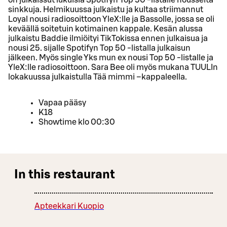
sinkkuja. Helmikuussa julkaistu ja kultaa striimannut
Loyal nousi radiosoittoon YleX:lle ja Bassolle, jossa se oli
keväällä soitetuin kotimainen kappale. Kesän alussa
julkaistu Baddie ilmiöityi TikTokissa ennen julkaisua ja
nousi 25. sijalle Spotifyn Top 50 -listalla julkaisun
jälkeen. Myös single Yks mun ex nousi Top 50 -listalle ja
YleX:lle radiosoittoon. Sara Bee oli myös mukana TUULIn
lokakuussa julkaistulla Tää mimmi –kappaleella.
Vapaa pääsy
K18
Showtime klo 00:30
In this restaurant
Apteekkari Kuopio