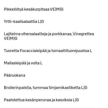
Pikkelöityä kesäkurpitsaa VE|M|G
Yrtti-kaalisalaattia L|G
Lajitelma vihersalaatteja ja porkkanaa, Vinegrettea
VE|M|G
Tuoretta Focaccialeipää ja tomaattituorejuustoa L
Mallasleipää ja voita L
Pääruokana
Broilerinpaistia, tummaa timjamikastiketta L|G
Paahdettua kesänperunaa ja kasviksia L|G