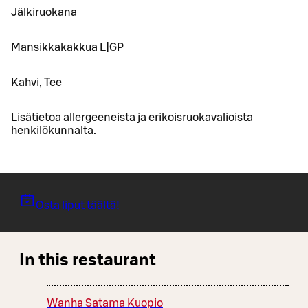
Jälkiruokana
Mansikkakakkua L|GP
Kahvi, Tee
Lisätietoa allergeeneista ja erikoisruokavalioista
henkilökunnalta.
Osta liput täältä!
In this restaurant
Wanha Satama Kuopio