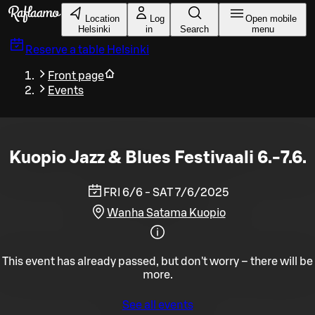
Skip to main content
Location
Log
Open mobile
Helsinki
in
Search
menu
Reserve a table
Helsinki
Front page
Events
Kuopio Jazz & Blues Festivaali 6.-7.6.
FRI 6/6 - SAT 7/6/2025
Wanha Satama Kuopio
This event has already passed, but don't worry – there will be
more.
See all events