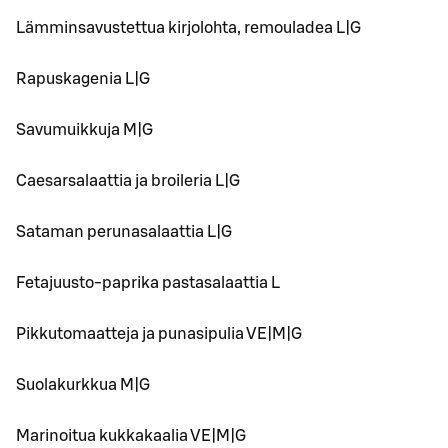
Lämminsavustettua kirjolohta, remouladea L|G
Rapuskagenia L|G
Savumuikkuja M|G
Caesarsalaattia ja broileria L|G
Sataman perunasalaattia L|G
Fetajuusto-paprika pastasalaattia L
Pikkutomaatteja ja punasipulia VE|M|G
Suolakurkkua M|G
Marinoitua kukkakaalia VE|M|G