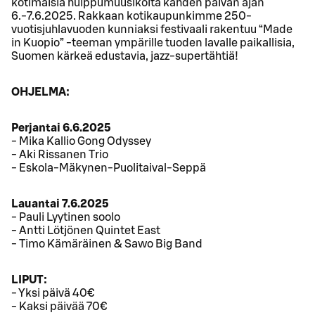
kotimaisia huippumuusikoita kahden päivän ajan
6.-7.6.2025. Rakkaan kotikaupunkimme 250-
vuotisjuhlavuoden kunniaksi festivaali rakentuu “Made
in Kuopio” -teeman ympärille tuoden lavalle paikallisia,
Suomen kärkeä edustavia, jazz-supertähtiä!
OHJELMA:
Perjantai 6.6.2025
- Mika Kallio Gong Odyssey
- Aki Rissanen Trio
- Eskola-Mäkynen-Puolitaival-Seppä
Lauantai 7.6.2025
- Pauli Lyytinen soolo
- Antti Lötjönen Quintet East
- Timo Kämäräinen & Sawo Big Band
LIPUT:
- Yksi päivä 40€
- Kaksi päivää 70€