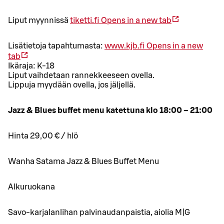
Liput myynnissä
tiketti.fi
Opens in a new tab
Lisätietoja tapahtumasta:
www.kjb.fi
Opens in a new
tab
Ikäraja: K-18
Liput vaihdetaan rannekkeeseen ovella.
Lippuja myydään ovella, jos jäljellä.
Jazz & Blues buffet menu katettuna klo 18:00 – 21:00
Hinta 29,00 € / hlö
Wanha Satama Jazz & Blues Buffet Menu
Alkuruokana
Savo-karjalanlihan palvinaudanpaistia, aiolia M|G