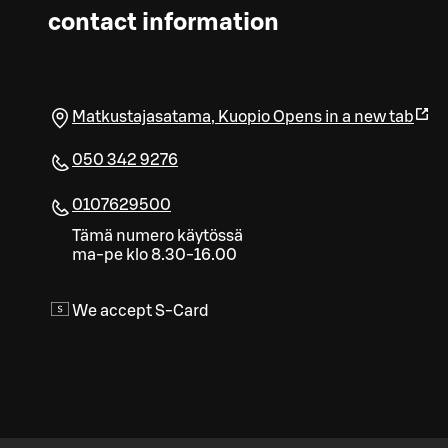
contact information
Matkustajasatama
,
Kuopio
Opens in a new tab
050 342 9276
0107629500
Tämä numero käytössä
ma-pe klo 8.30-16.00
We accept S-Card