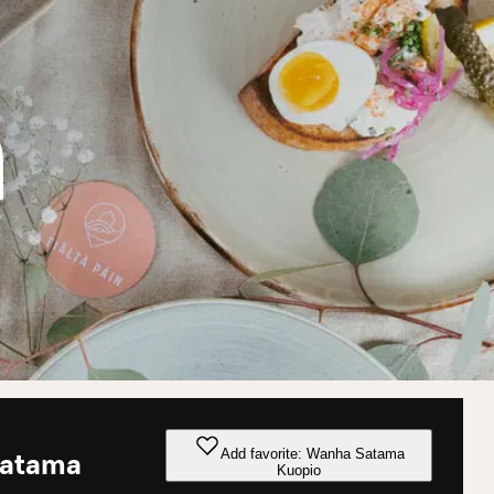
Add favorite: Wanha Satama
Satama
Kuopio