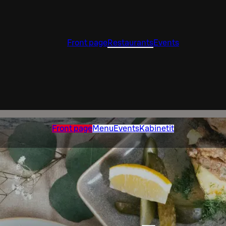
Front page
Restaurants
Events
Front page
Menu
Events
Kabinetit