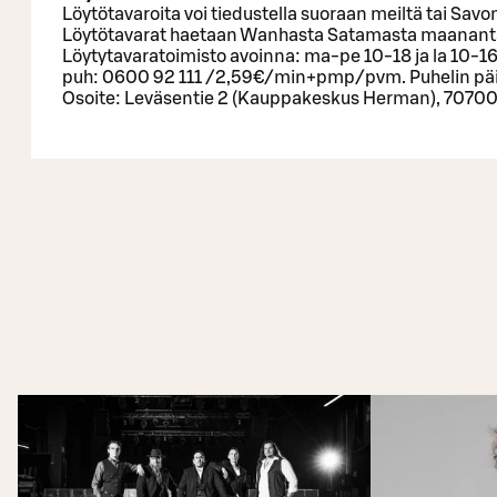
Löytötavaroita voi tiedustella suoraan meiltä tai Savo
Löytötavarat haetaan Wanhasta Satamasta maananta
Löytytavaratoimisto avoinna: ma-pe 10-18 ja la 10-1
puh: 0600 92 111 /2,59€/min+pmp/pvm. Puhelin päi
Osoite: Leväsentie 2 (Kauppakeskus Herman), 70700