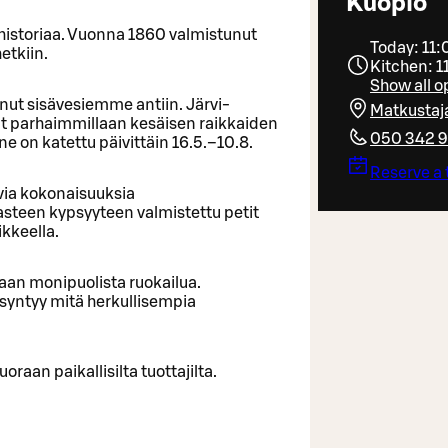
Kuopio
istoriaa. Vuonna 1860 valmistunut
Today: 11:
etkiin.
Kitchen: 1
Show all o
nut sisävesiemme antiin. Järvi-
Matkustaj
at parhaimmillaan kesäisen raikkaiden
050 342 
ne on katettu päivittäin 16.5.–10.8.
Reserve a 
via kokonaisuuksia
asteen kypsyyteen valmistettu petit
ikkeella.
an monipuolista ruokailua.
yntyy mitä herkullisempia
an paikallisilta tuottajilta.