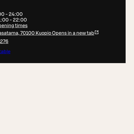
00 - 24:00
1:00 - 22:00
pening times
asatama, 70100 Kuopio
Opens in a new tab
9276
table