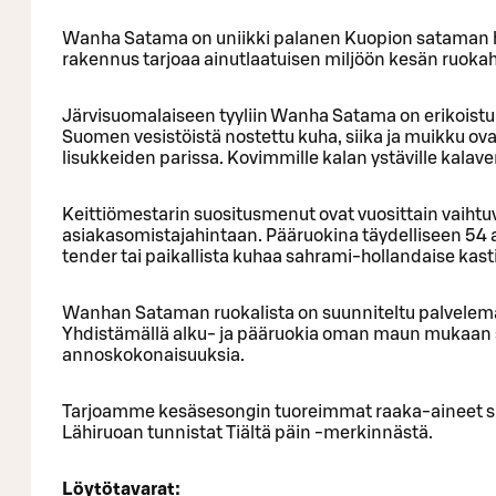
Wanha Satama on uniikki palanen Kuopion sataman h
rakennus tarjoaa ainutlaatuisen miljöön kesän ruokah
Järvisuomalaiseen tyyliin Wanha Satama on erikoistu
Suomen vesistöistä nostettu kuha, siika ja muikku ov
lisukkeiden parissa. Kovimmille kalan ystäville kalave
Keittiömestarin suositusmenut ovat vuosittain vaihtu
asiakasomistajahintaan. Pääruokina täydelliseen 54 
tender tai paikallista kuhaa sahrami-hollandaise kast
Wanhan Sataman ruokalista on suunniteltu palvelema
Yhdistämällä alku- ja pääruokia oman maun mukaan s
annoskokonaisuuksia.
Tarjoamme kesäsesongin tuoreimmat raaka-aineet suora
Lähiruoan tunnistat Tiältä päin -merkinnästä.
Löytötavarat: