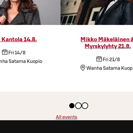
a Kantola 14.8.
Mikko Mäkeläinen 
Myrskylyhty 21.8.
Fri 14/8
Fri 21/8
ha Satama Kuopio
Wanha Satama Kuop
All events