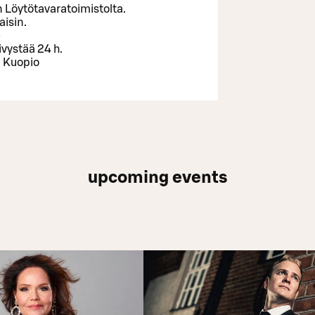
n Löytötavaratoimistolta.
isin.
6
vystää 24 h.
 Kuopio
upcoming events