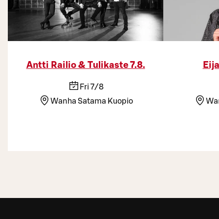
Antti Railio & Tulikaste 7.8.
Eij
Fri 7/8
Wanha Satama Kuopio
Wan