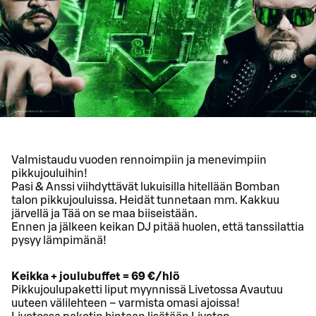
Valmistaudu vuoden rennoimpiin ja menevimpiin
pikkujouluihin!
Pasi & Anssi viihdyttävät lukuisilla hitellään Bomban
talon pikkujouluissa. Heidät tunnetaan mm. Kakkuu
järvellä ja Tää on se maa biiseistään.
Ennen ja jälkeen keikan DJ pitää huolen, että tanssilattia
pysyy lämpimänä!
Keikka + joulubuffet = 69 €/hlö
Pikkujoulupaketti liput myynnissä Livetossa Avautuu
uuteen välilehteen – varmista omasi ajoissa!