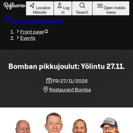
Skip to main content
Location
Log
Open mobile
Helsinki
in
Search
menu
Reserve a table
Helsinki
Front page
Events
Bomban pikkujoulut: Yölintu 27.11.
FRI 27/11/2026
Restaurant Bomba