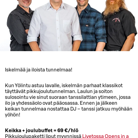
Iskelmää ja iloista tunnelmaa!
Kun Yölintu astuu lavalle, iskelmän parhaat klassikot
täyttävät pikkujoulutunnelman. Laulun ja soiton
sulosointu vie sinut suoraan tanssilattian ytimeen, jossa
ilo ja yhdessäolo ovat pääosassa. Ennen ja jälkeen
keikan tunnelmaa nostattaa DJ – tanssi jatkuu myöhään
yöhön!
Keikka + joulubuffet = 69 €/hlö
Pikkujoulupaketti liput myynnissä
Livetossa
Opens in a