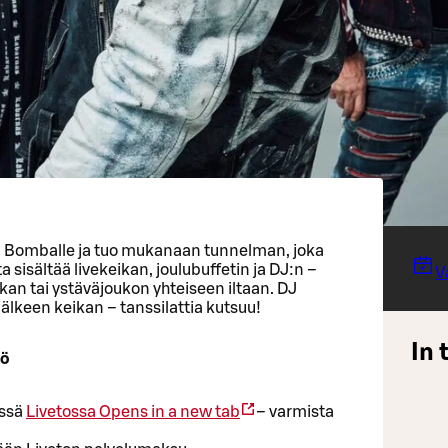
Bomballe ja tuo mukanaan tunnelman, joka
 sisältää livekeikan, joulubuffetin ja DJ:n –
V
kan tai ystäväjoukon yhteiseen iltaan. DJ
älkeen keikan – tanssilattia kutsuu!
In 
lö
issä
Livetossa
Opens in a new tab
– varmista