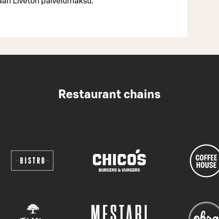
tään Liveton palvelumaksu.
Restaurant chains