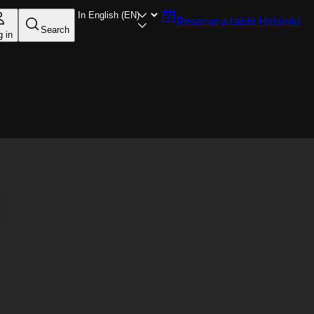
Reserve a table
Helsinki
Search
g in