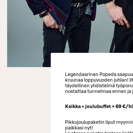
Legendaarinen Popeda saapuu 
kruunaa loppuvuoden juhlan! Ilta
täydellinen yhdistelmä työporu
nostattaa tunnelmaa ennen ja j
Keikka + joulubuffet = 69 €/h
Pikkujoulupaketin liput myynn
paikkasi nyt!