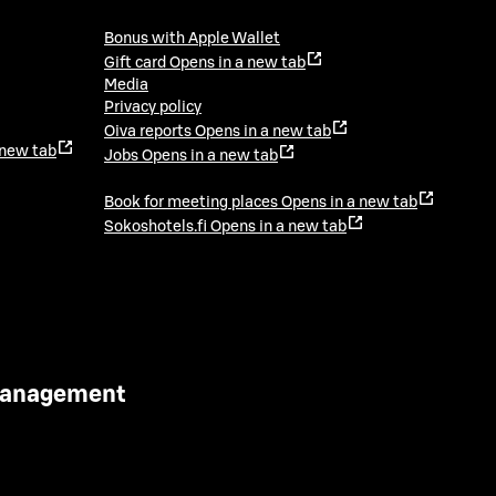
Bonus with Apple Wallet
Gift card
Opens in a new tab
Media
Privacy policy
Oiva reports
Opens in a new tab
 new tab
Jobs
Opens in a new tab
Book for meeting places
Opens in a new tab
Sokoshotels.fi
Opens in a new tab
 Management