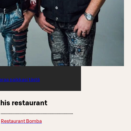
araa paikkasi tästä
this restaurant
Restaurant Bomba