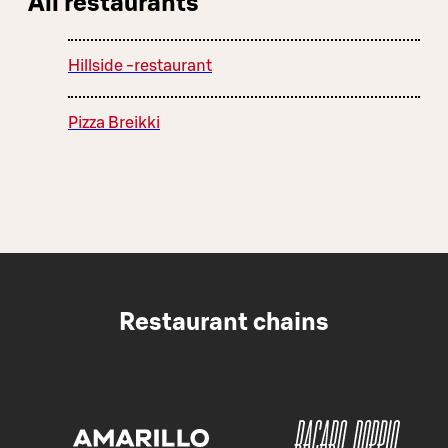
All restaurants
Hillside -restaurant
Pizza Breikki
Restaurant chains