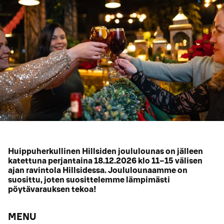
Huippuherkullinen Hillsiden joululounas on jälleen
katettuna perjantaina 18.12.2026 klo 11–15 välisen
ajan ravintola Hillsidessa. Joululounaamme on
suosittu, joten suosittelemme lämpimästi
pöytävarauksen tekoa!
MENU