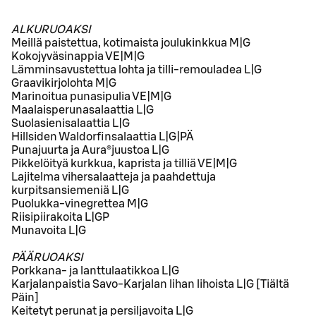
ALKURUOAKSI
Meillä paistettua, kotimaista joulukinkkua M|G
Kokojyväsinappia VE|M|G
Lämminsavustettua lohta ja tilli-remouladea L|G
Graavikirjolohta M|G
Marinoitua punasipulia VE|M|G
Maalaisperunasalaattia L|G
Suolasienisalaattia L|G
Hillsiden Waldorfinsalaattia L|G|PÄ
Punajuurta ja Aura®juustoa L|G
Pikkelöityä kurkkua, kaprista ja tilliä VE|M|G
Lajitelma vihersalaatteja ja paahdettuja
kurpitsansiemeniä L|G
Puolukka-vinegrettea M|G
Riisipiirakoita L|GP
Munavoita L|G
PÄÄRUOAKSI
Porkkana- ja lanttulaatikkoa L|G
Karjalanpaistia Savo-Karjalan lihan lihoista L|G [Tiältä
Päin]
Keitetyt perunat ja persiljavoita L|G