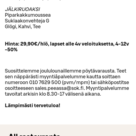
JÄLKIRUOAKSI
Piparkakkumoussea
Suklaakonvehteja G
Glögi, Kahvi, Tee
Hinta: 29,90€/hlö, lapset alle 4v veloituksetta, 4-12v
-50%
Suosittelemme joululounaillemme pöytävarausta. Teet
sen näppärästi myyntiåpalvelumme kautta soittaen
numeroon 010 7629 500 (pvm/mpm) tai sähköpostitse
osoitteeseen sales.peeassa@sok.fi. Myyntipalvelumme
tavoitat arkisin klo 8.30-17 välisenä aikana.
Lämpimästi tervetuloa!