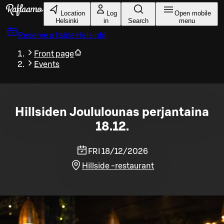
Skip to main content
Location
Log
Open mobile
Helsinki
in
Search
menu
Reserve a table
Helsinki
Front page
Events
Hillsiden Joululounas perjantaina
18.12.
FRI 18/12/2026
Hillside -restaurant