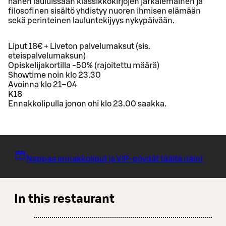
hänen lauluissaan klassikkokirjojen järkälemäinen ja
filosofinen sisältö yhdistyy nuoren ihmisen elämään
sekä perinteinen lauluntekijyys nykypäivään.
Liput 18€ + Liveton palvelumaksut (sis.
eteispalvelumaksun)
Opiskelijakortilla -50% (rajoitettu määrä)
Showtime noin klo 23.30
Avoinna klo 21–04
K18
Ennakkolipulla jonon ohi klo 23.00 saakka.
Nappaa ennakkoliput ja VIP-pöydät täältä näin!
In this restaurant