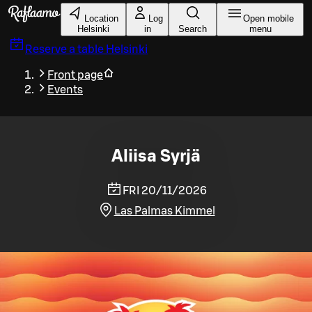
Skip to main content
Location
Log
Open mobile
Helsinki
in
Search
menu
Reserve a table
Helsinki
Front page
Events
Aliisa Syrjä
FRI 20/11/2026
Las Palmas Kimmel