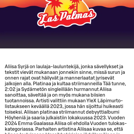
Aliisa Syrjä on laulaja-lauluntekijä, jonka sävellykset ja
tekstit vievät mukanaan jonnekin sinne, missä surun ja
onnen rajat ovat häilyvät ja mannerlaatat jyrisevät
jalkojen alla. Platinaa ja kultaa striimanneilla Tää tunne,
2:02 ja Sydämetön singleillään hurmannut Aliisa
sanoittaa, säveltää ja on myös mukana biisien
tuotannoissa. Artisti valittiin mukaan YleX Läpimurto-
listaukseen keväällä 2023, jossa hän sijoittui huikeasti
toiseksi. Aliisan platinaa striimannut debyyttialbumi
Höyheniä ja saaria julkaistiin lokakuussa 2023. Vuoden
2024 Emma Gaalassa Aliisa oli ehdolla Vuoden tulokas-
kategoriassa. Parhaiten artistina Aliisaa kuvaa se, että