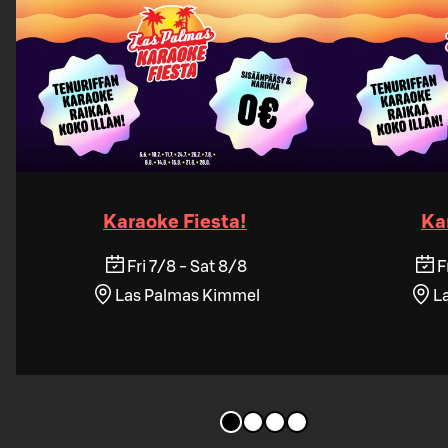
Karaoke Fiesta!
Ka
Fri 7/8 - Sat 8/8
F
Las Palmas Kimmel
L