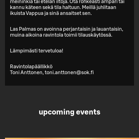
meininkiä tai etelän iltoja. Ota rohkeasti ämpäri tai
kannu käteen sekä tila haltuun. Meillä juhlitaan
ikuista Vappua ja sinä ansaitset sen.
Las Palmas on avoinna perjantaisin ja lauantaisin,
muina aikoina ravintola toimii tilauskäytössä.
Lämpimästi tervetuloa!
Ravintolapäällikkö
Toni Anttonen, toni.anttonen@sok.fi
upcoming events