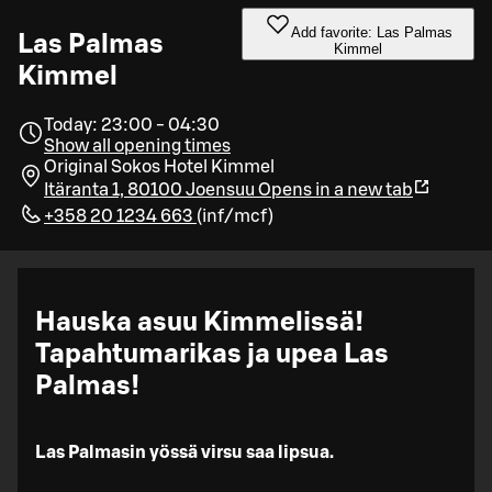
Add favorite: Las Palmas
Las Palmas
Kimmel
Kimmel
Today: 23:00 - 04:30
Show all opening times
Original Sokos Hotel Kimmel
Itäranta 1, 80100 Joensuu
Opens in a new tab
+358 20 1234 663
(
inf/mcf
)
Hauska asuu Kimmelissä!
Tapahtumarikas ja upea Las
Palmas!
Las Palmasin yössä virsu saa lipsua.