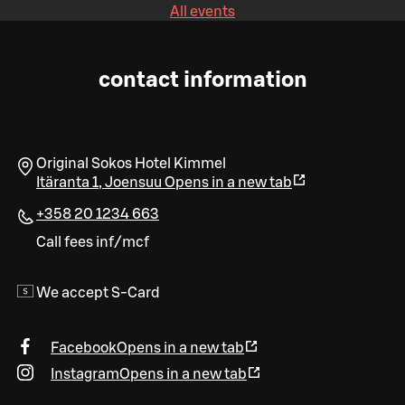
All events
contact information
Original Sokos Hotel Kimmel
Itäranta 1
,
Joensuu
Opens in a new tab
+358 20 1234 663
Call fees inf/mcf
We accept S-Card
Facebook
Opens in a new tab
Instagram
Opens in a new tab