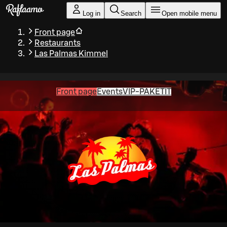
Skip to main content
Log in
Search
Open mobile menu
Front page
Restaurants
Las Palmas Kimmel
Front page
Events
VIP-PAKETIT