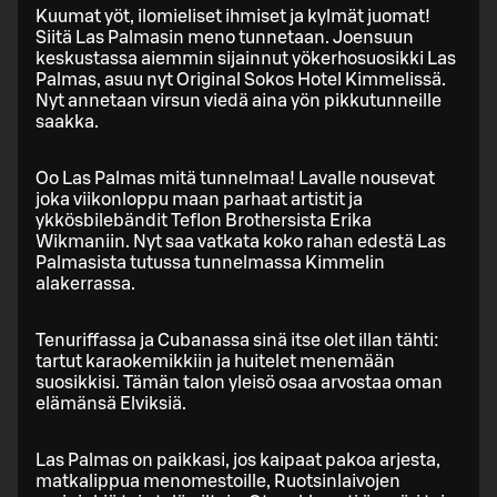
Kuumat yöt, ilomieliset ihmiset ja kylmät juomat!
Siitä Las Palmasin meno tunnetaan. Joensuun
keskustassa aiemmin sijainnut yökerhosuosikki Las
Palmas, asuu nyt Original Sokos Hotel Kimmelissä.
Nyt annetaan virsun viedä aina yön pikkutunneille
saakka.
Oo Las Palmas mitä tunnelmaa! Lavalle nousevat
joka viikonloppu maan parhaat artistit ja
ykkösbilebändit Teflon Brothersista Erika
Wikmaniin. Nyt saa vatkata koko rahan edestä Las
Palmasista tutussa tunnelmassa Kimmelin
alakerrassa.
Tenuriffassa ja Cubanassa sinä itse olet illan tähti:
tartut karaokemikkiin ja huitelet menemään
suosikkisi. Tämän talon yleisö osaa arvostaa oman
elämänsä Elviksiä.
Las Palmas on paikkasi, jos kaipaat pakoa arjesta,
matkalippua menomestoille, Ruotsinlaivojen