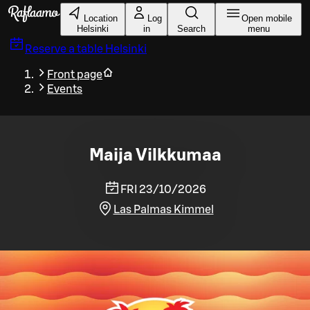
Skip to main content
Location
Log
Open mobile
Helsinki
in
Search
menu
Reserve a table
Helsinki
Front page
Events
Maija Vilkkumaa
FRI 23/10/2026
Las Palmas Kimmel