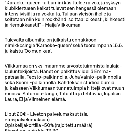
"Karaoke-queen -albumini käsittelee raivoa, ja syksyn
klubikiertueen keikat tulevat sen hengessä olemaan
intensiivisiä ja raivokkaita. Tullaan yleisön iholle ja
soitetaan niin kuin rockbändi soittaa: oikeesti, kiihkeesti
ja riemukkaasti!" - Maija Vilkkumaa
Tulevalta albumilta on julkaistu ennakkoon
nimikkosingle 'Karaoke-queen' sekä tuoreimpana 15.5.
julkaistu 'Oo mun kaa'.
Vilkkumaa on yksi maamme arvostetuimmista laulaja-
lauluntekijöistä. Hänet on palkittu viidellä Emma-
patsaalla, Teosto-palkinnolla, Juha Vainio -palkinnolla
sekä Suomi-palkinnolla. Kahdeksan studioalbumia
julkaisseen Vilkkumaan tunnetuimpia hittejä ovat muun
muassa Satumaa-tango, Totuutta ja tehtävää, Ingalsin
Laura, Ei ja Viimeinen elämä.
Liput 20€ + Liveton palvelumaksut (sis.
eteispalvelumaksun)
Opiskelijakortilla -50% (rajoitettu määrä)