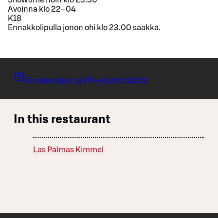
Showtime noin klo 23.30
Avoinna klo 22–04
K18
Ennakkolipulla jonon ohi klo 23.00 saakka.
Ennakkoliput ja VIP-pöydät täältä!
In this restaurant
Las Palmas Kimmel