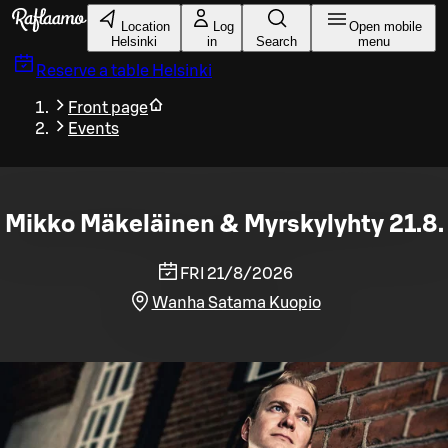
Skip to main content
Location
Log
Open mobile
Helsinki
in
Search
menu
Reserve a table
Helsinki
Front page
Events
Mikko Mäkeläinen & Myrskylyhty 21.8.
FRI 21/8/2026
Wanha Satama Kuopio