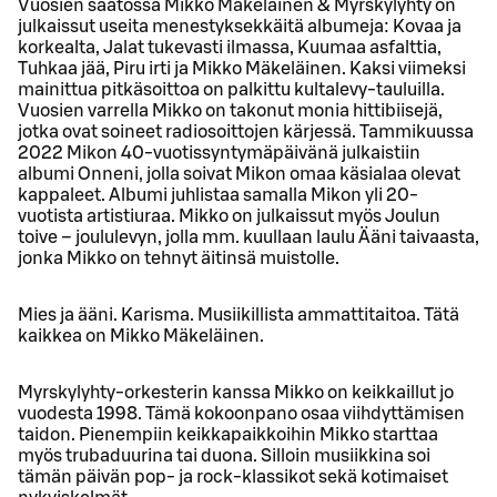
Vuosien saatossa Mikko Mäkeläinen & Myrskylyhty on
julkaissut useita menestyksekkäitä albumeja: Kovaa ja
korkealta, Jalat tukevasti ilmassa, Kuumaa asfalttia,
Tuhkaa jää, Piru irti ja Mikko Mäkeläinen. Kaksi viimeksi
mainittua pitkäsoittoa on palkittu kultalevy-tauluilla.
Vuosien varrella Mikko on takonut monia hittibiisejä,
jotka ovat soineet radiosoittojen kärjessä. Tammikuussa
2022 Mikon 40-vuotissyntymäpäivänä julkaistiin
albumi Onneni, jolla soivat Mikon omaa käsialaa olevat
kappaleet. Albumi juhlistaa samalla Mikon yli 20-
vuotista artistiuraa. Mikko on julkaissut myös Joulun
toive – joululevyn, jolla mm. kuullaan laulu Ääni taivaasta,
jonka Mikko on tehnyt äitinsä muistolle.
Mies ja ääni. Karisma. Musiikillista ammattitaitoa. Tätä
kaikkea on Mikko Mäkeläinen.
Myrskylyhty-orkesterin kanssa Mikko on keikkaillut jo
vuodesta 1998. Tämä kokoonpano osaa viihdyttämisen
taidon. Pienempiin keikkapaikkoihin Mikko starttaa
myös trubaduurina tai duona. Silloin musiikkina soi
tämän päivän pop- ja rock-klassikot sekä kotimaiset