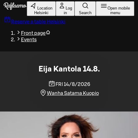
Skip to main content
Location
Log
Open mobile
Helsinki
in
Search
menu
Reserve a table
Helsinki
Front page
Events
Eija Kantola 14.8.
FRI 14/8/2026
Wanha Satama Kuopio