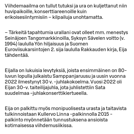
Viihdemaailma on tullut tutuksi ja ura on kuljettanut niin
huvipaikoille, konserttiareenoille kuin
erikoisesiintymisiin – kilpailuja unohtamatta.
– Tärkeitä tapahtumia urallani ovat olleet mm. menestys
Seinäjoen Tangomarkkinoilla, Syksyn Sävelen voitto (v.
1994) laululla Yön hiljaisuus ja Suomen
Euroviisukarsintojen 2. sija laululla Rakkauden kirja, Eija
tähdentää.
Eijalla on lukuisia levytyksiä, joista ensimmäinen on 80-
luvun lopulla julkaistu Samppanjaruusu ja uusin vuonna
2022 ilmestynyt 30 v. -juhlakokoelma. Vuosi 2022 oli
Eijan 30-v. taiteilijajuhla, jota juhlistettiin Sata
suudelmaa -juhlakonserttikiertueella.
Eija on palkittu myös monipuolisesta urasta ja taitavista
tulkinnoistaan Kullervo Linna -palkinnolla 2015 -
palkinto myönnetään tunnustuksena ansioista
kotimaisessa viihdemusiikissa.