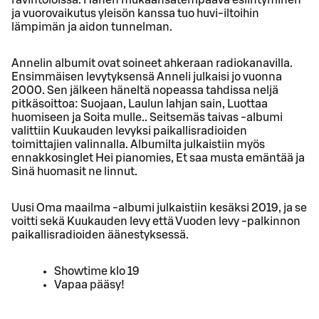
ja vuorovaikutus yleisön kanssa tuo huvi-iltoihin
lämpimän ja aidon tunnelman.
Annelin albumit ovat soineet ahkeraan radiokanavilla.
Ensimmäisen levytyksensä Anneli julkaisi jo vuonna
2000. Sen jälkeen häneltä nopeassa tahdissa neljä
pitkäsoittoa: Suojaan, Laulun lahjan sain, Luottaa
huomiseen ja Soita mulle.. Seitsemäs taivas -albumi
valittiin Kuukauden levyksi paikallisradioiden
toimittajien valinnalla. Albumilta julkaistiin myös
ennakkosinglet Hei pianomies, Et saa musta emäntää ja
Sinä huomasit ne linnut.
Uusi Oma maailma -albumi julkaistiin kesäksi 2019, ja se
voitti sekä Kuukauden levy että Vuoden levy -palkinnon
paikallisradioiden äänestyksessä.
Showtime klo 19
Vapaa pääsy!