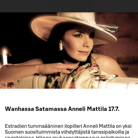
Wanhassa Satamassa Anneli Mattila 17.7.
Estradien tummaääninen ilopilleri Anneli Mattila on yksi
Suomen suosituimmista viihdyttäjistä tanssipaikoilla ja
ravintoloissa. Hänen mukaansatempaava esiintyminen