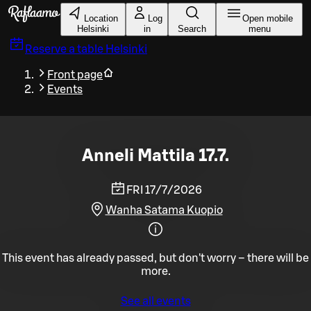
Skip to main content
Location
Log
Open mobile
Helsinki
in
Search
menu
Reserve a table
Helsinki
Front page
Events
Anneli Mattila 17.7.
FRI 17/7/2026
Wanha Satama Kuopio
This event has already passed, but don't worry – there will be
more.
See all events