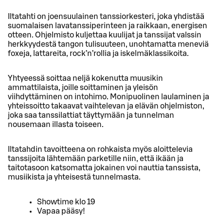
Iltatahti on joensuulainen tanssiorkesteri, joka yhdistää
suomalaisen lavatanssiperinteen ja raikkaan, energisen
otteen. Ohjelmisto kuljettaa kuulijat ja tanssijat valssin
herkkyydestä tangon tulisuuteen, unohtamatta meneviä
foxeja, lattareita, rock’n’rollia ja iskelmäklassikoita.
Yhtyeessä soittaa neljä kokenutta muusikin
ammattilaista, joille soittaminen ja yleisön
viihdyttäminen on intohimo. Monipuolinen laulaminen ja
yhteissoitto takaavat vaihtelevan ja elävän ohjelmiston,
joka saa tanssilattiat täyttymään ja tunnelman
nousemaan illasta toiseen.
Iltatahdin tavoitteena on rohkaista myös aloittelevia
tanssijoita lähtemään parketille niin, että ikään ja
taitotasoon katsomatta jokainen voi nauttia tanssista,
musiikista ja yhteisestä tunnelmasta.
Showtime klo 19
Vapaa pääsy!