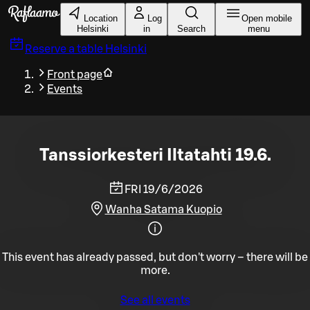
Skip to main content
Location
Log
Open mobile
Helsinki
in
Search
menu
Reserve a table
Helsinki
Front page
Events
Tanssiorkesteri Iltatahti 19.6.
FRI 19/6/2026
Wanha Satama Kuopio
This event has already passed, but don't worry – there will be
more.
See all events