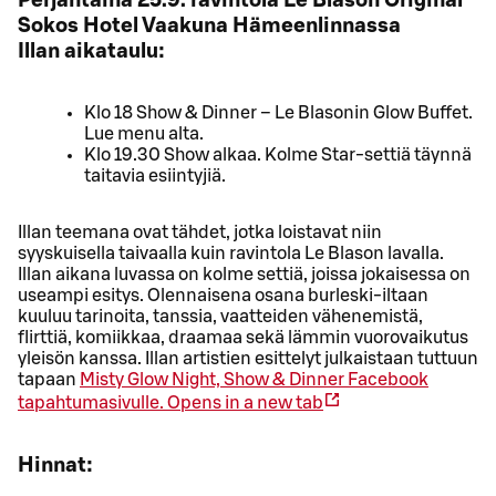
Perjantaina 25.9. ravintola Le Blason Original
Sokos Hotel Vaakuna Hämeenlinnassa
Illan aikataulu:
Klo 18 Show & Dinner – Le Blasonin Glow Buffet.
Lue menu alta.
Klo 19.30 Show alkaa. Kolme Star-settiä täynnä
taitavia esiintyjiä.
Illan teemana ovat tähdet, jotka loistavat niin
syyskuisella taivaalla kuin ravintola Le Blason lavalla.
Illan aikana luvassa on kolme settiä, joissa jokaisessa on
useampi esitys. Olennaisena osana burleski-iltaan
kuuluu tarinoita, tanssia, vaatteiden vähenemistä,
flirttiä, komiikkaa, draamaa sekä lämmin vuorovaikutus
yleisön kanssa. Illan artistien esittelyt julkaistaan tuttuun
tapaan
Misty Glow Night, Show & Dinner Facebook
tapahtumasivulle.
Opens in a new tab
Hinnat: