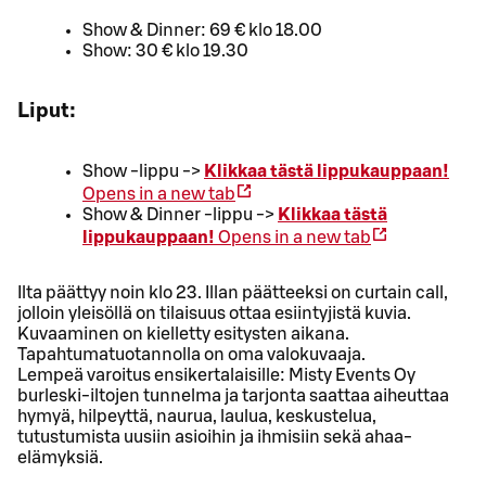
Show & Dinner: 69 € klo 18.00
Show: 30 € klo 19.30
Liput:
Show -lippu ->
Klikkaa tästä lippukauppaan!
Opens in a new tab
Show & Dinner -lippu ->
Klikkaa tästä
lippukauppaan!
Opens in a new tab
Ilta päättyy noin klo 23. Illan päätteeksi on curtain call,
jolloin yleisöllä on tilaisuus ottaa esiintyjistä kuvia.
Kuvaaminen on kielletty esitysten aikana.
Tapahtumatuotannolla on oma valokuvaaja.
Lempeä varoitus ensikertalaisille: Misty Events Oy
burleski-iltojen tunnelma ja tarjonta saattaa aiheuttaa
hymyä, hilpeyttä, naurua, laulua, keskustelua,
tutustumista uusiin asioihin ja ihmisiin sekä ahaa-
elämyksiä.