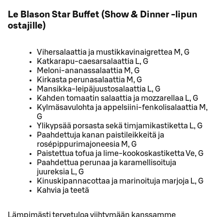
Le Blason Star Buffet (Show & Dinner -lipun
ostajille)
Vihersalaattia ja mustikkavinaigrettea M, G
Katkarapu-caesarsalaattia L, G
Meloni-ananassalaattia M, G
Kirkasta perunasalaattia M, G
Mansikka-leipäjuustosalaattia L, G
Kahden tomaatin salaattia ja mozzarellaa L, G
Kylmäsavulohta ja appelsiini-fenkolisalaattia M,
G
Ylikypsää porsasta sekä timjamikastiketta L, G
Paahdettuja kanan paistileikkeitä ja
rosépippurimajoneesia M, G
Paistettua tofua ja lime-kookoskastiketta Ve, G
Paahdettua perunaa ja karamellisoituja
juureksia L, G
Kinuskipannacottaa ja marinoituja marjoja L, G
Kahvia ja teetä
Lämpimästi tervetuloa viihtymään kanssamme