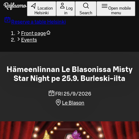
Skip to main content
Location
Log
Open mobile
Helsinki
in
Search
menu
Reserve a table
Helsinki
Front page
Events
Hämeenlinnan Le Blasonissa Misty
Star Night pe 25.9. Burleski-ilta
FRI 25/9/2026
Le Blason