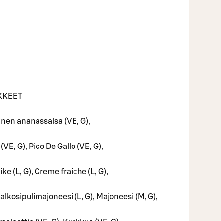
UKKEET
inen ananassalsa (VE, G),
VE, G), Pico De Gallo (VE, G),
 (L, G), Creme fraiche (L, G),
alkosipulimajoneesi (L, G), Majoneesi (M, G),