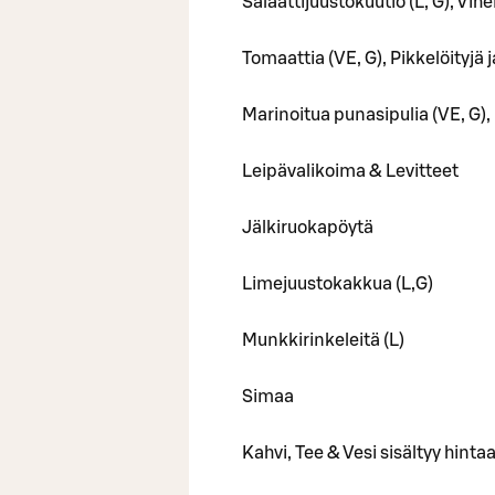
Salaattijuustokuutio (L, G), Vihe
Tomaattia (VE, G), Pikkelöityjä 
Marinoitua punasipulia (VE, G),
Leipävalikoima & Levitteet
Jälkiruokapöytä
Limejuustokakkua (L,G)
Munkkirinkeleitä (L)
Simaa
Kahvi, Tee & Vesi sisältyy hinta