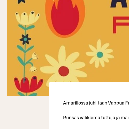
Amarillossa juhlitaan Vappua F
Runsas valikoima tuttuja ja mai