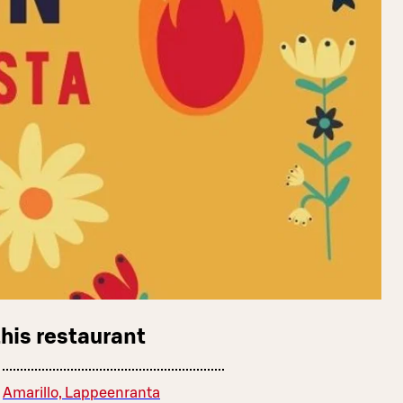
this restaurant
Amarillo, Lappeenranta