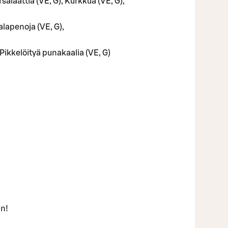
rsalaattia (VE, G), Kurkkua (VE, G),
jalapenoja (VE, G),
 Pikkelöityä punakaalia (VE, G)
an!