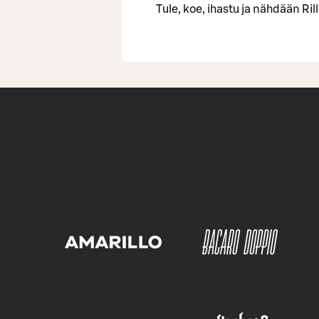
Tule, koe, ihastu ja nähdään R