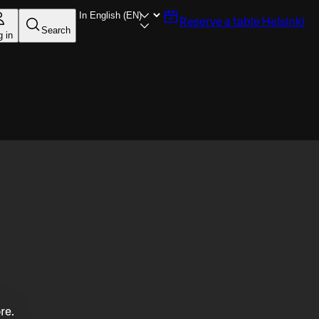
Reserve a table
Helsinki
Search
g in
re.