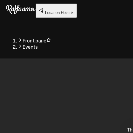
Skip to main content
Location
Helsinki
Front page
Events
Back
Th