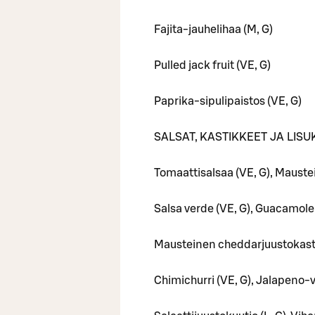
Fajita-jauhelihaa (M, G)
Pulled jack fruit (VE, G)
Paprika-sipulipaistos (VE, G)
SALSAT, KASTIKKEET JA LIS
Tomaattisalsaa (VE, G), Mauste
Salsa verde (VE, G), Guacamole (
Mausteinen cheddarjuustokastike
Chimichurri (VE, G), Jalapeno-v