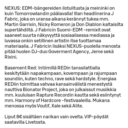
NEXUS: EDM-bängereiden ilotulitusta ja meininki on
kuin Tomorrowlandin päälavalla! Illan headlinerina J
Fabric, joka on uransa aikana kerännyt tukea mm.
Martin Garrixin, Nicky Romeron ja Don Diablon kaltaisilta
supertähdiltä. J Fabricin Suomi-EDM -remixit ovat
saaneet suurta näkyvyyttä sosiaalisessa mediassa ja
luvassa onkin setillinen artistin itse tuottamaa
materiaalia. J Fabricin lisäksi NEXUS-puolella menosta
pitää huolen DJ-duo Goverment Agency, Jeme sekä
Rixini.
Basement Red: Intiimillä REDin tanssilattialla
keskitytään napakampaan, kovempaan ja rajumpaan
soundiin, kuten techno, rave sekä hardstyle. Energiaa
REDiin toimittaa vahvaa kansainvälistä menestystä
nauttiva Bionator Project, joka on julkaissut musiikkia
mm. kuuluisan Rapture Recordin kautta sekä esiintynyt
mm. Harmony of Hardcore -festivaaleilla. Mukana
menossa myös Voutif, Xale sekä Alite.
Liput 8€ sisältäen narikan vain ovelta. VIP-pöydät
saatavilla Livetosta.