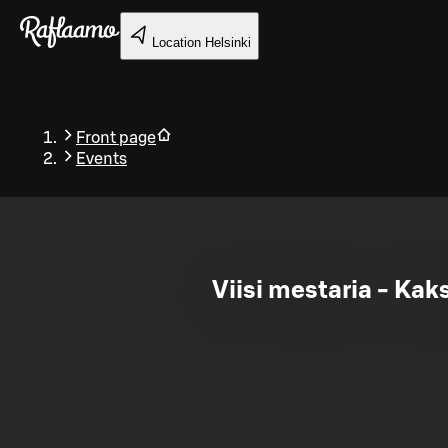
Skip to main content
Location
Helsinki
Front page
Events
Back
Viisi mestaria - Kak