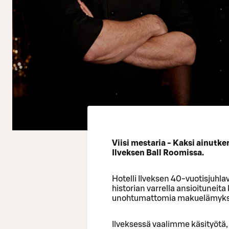
Viisi mestaria - Kaksi ainutke
Ilveksen Ball Roomissa.
Hotelli Ilveksen 40‑vuotisjuh
historian varrella ansioituneit
unohtumattomia makuelämyksiä k
Ilveksessä vaalimme käsityötä