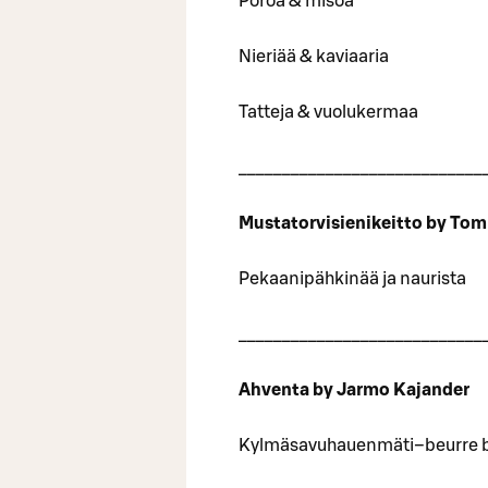
Poroa & misoa
Nieriää & kaviaaria
Tatteja & vuolukermaa
____________________________
Mustatorvisienikeitto by Tom
Pekaanipähkinää ja naurista
____________________________
Ahventa by Jarmo Kajander
Kylmäsavuhauenmäti–beurre bl