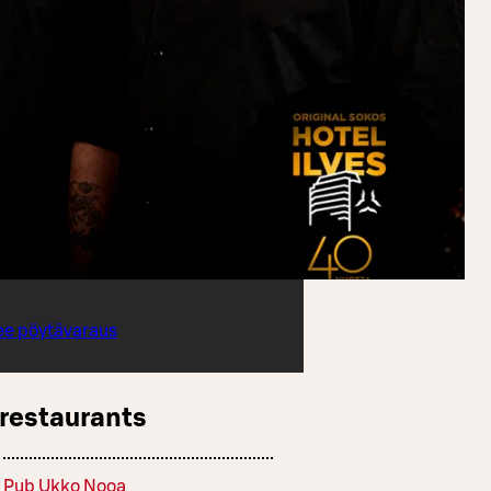
ee pöytävaraus
 restaurants
Pub Ukko Nooa