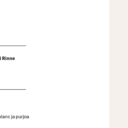
____________
i Rinne
____________
anc ja purjoa