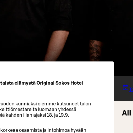
rtaista elämystä Original Sokos Hotel
T
lavuoden kunniaksi olemme kutsuneet talon
a keittiömestareita luomaan yhdessä
All
ahden illan ajaksi 18. ja 19.9.
, korkeaa osaamista ja intohimoa hyvään