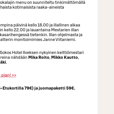
okalajin menu on suunniteltu tinkimättömällä
haista kotimaisista raaka‑aineista
mpina päivinä kello 18.00 ja illallinen alkaa
in kello 22.00 ja lauantaina Mestarien illan
, kasarihengessä tietenkin. Illan ohjelmasta ja
teatterin monitoimimies Janne Viitaniemi.
 Sokos Hotel Ilveksen nykyinen keittiömestari
tareina nähdään
Mika Roito
,
Mikko Kautto
,
äki
.
 pian! >>
-Etukortilla 79€) ja juomapaketti 59€.