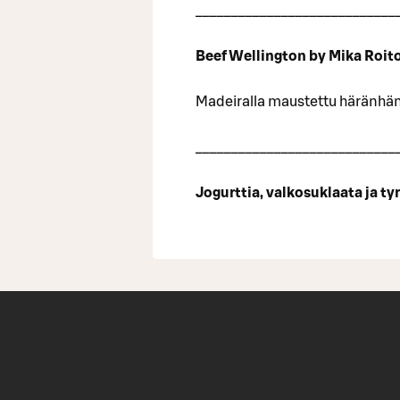
____________________________
Beef Wellington by Mika Roit
Madeiralla maustettu häränhän
____________________________
Jogurttia, valkosuklaata ja ty