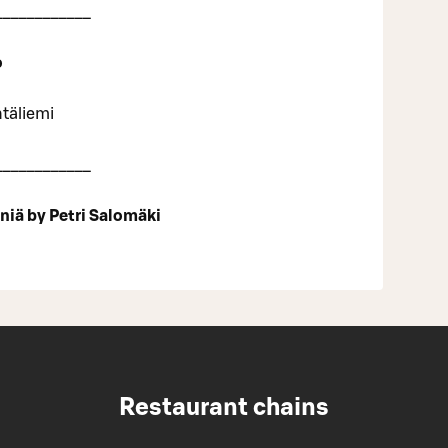
____________
o
täliemi
____________
rniä by Petri Salomäki
Restaurant chains