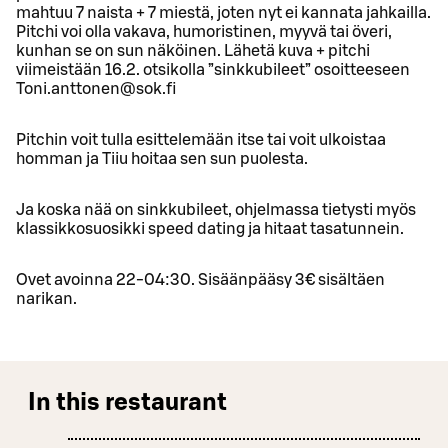
mahtuu 7 naista + 7 miestä, joten nyt ei kannata jahkailla.
Pitchi voi olla vakava, humoristinen, myyvä tai överi,
kunhan se on sun näköinen. Lähetä kuva + pitchi
viimeistään 16.2. otsikolla ”sinkkubileet” osoitteeseen
Toni.anttonen@sok.fi
Pitchin voit tulla esittelemään itse tai voit ulkoistaa
homman ja Tiiu hoitaa sen sun puolesta.
Ja koska nää on sinkkubileet, ohjelmassa tietysti myös
klassikkosuosikki speed dating ja hitaat tasatunnein.
Ovet avoinna 22-04:30. Sisäänpääsy 3€ sisältäen
narikan.
In this restaurant