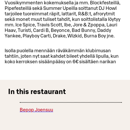
Vuosikymmenten kokemuksella ja mm. Blockfesteillä,
Pipefesteillä sekä Summer Upeilla soittanut DJ Howl
tarjoilee tuoreimmat räpit, lattarit, R&B:t, afrorytmit
sekä monet muut tuliset tahdit, kun soittolistalla löytyy
mm. Ice Spice, Travis Scott, Ibe, Jore & Zpoppa, Lauri
Haav, Turisti, Cardi B, Beyonce, Bad Bunny, Daddy
Yankee, Playboy Carti, Drake, Wizkid, Burna Boy jne.
Isolla puolella mennään räväkämmän klubimusan
tahtiin, joten nyt saat kahdet bileet yhdellä lipulla, kun
koko kerroksen sisäänpääsy on 6€ sisältäen narikan
In this restaurant
Bepop Joensuu