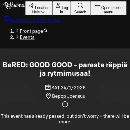
Skip to main content
Location
Log
Open mobile
Helsinki
in
Search
menu
Reserve a table
Helsinki
Front page
Events
BeRED: GOOD GOOD - parasta räppiä
ja rytmimusaa!
SAT 24/1/2026
Bepop Joensuu
This event has already passed, but don't worry – there will be
more.