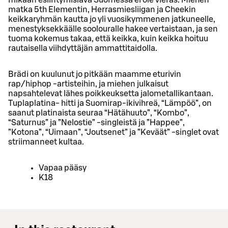
matka 5th Elementin, Herrasmiesliigan ja Cheekin
keikkaryhmän kautta jo yli vuosikymmenen jatkuneelle,
menestyksekkäälle soolouralle hakee vertaistaan, ja sen
tuoma kokemus takaa, että keikka, kuin keikka hoituu
rautaisella viihdyttäjän ammattitaidolla.
Brädi on kuulunut jo pitkään maamme eturivin
rap/hiphop -artisteihin, ja miehen julkaisut
napsahtelevat lähes poikkeuksetta jalometallikantaan.
Tuplaplatina- hitti ja Suomirap-ikivihreä, “Lämpöö”, on
saanut platinaista seuraa “Hätähuuto”, “Kombo”,
“Saturnus” ja ”Nelostie” -singleistä ja ”Happee”,
”Kotona”, “Uimaan”, “Joutsenet” ja ”Keväät” -singlet ovat
striimanneet kultaa.
Vapaa pääsy
K18