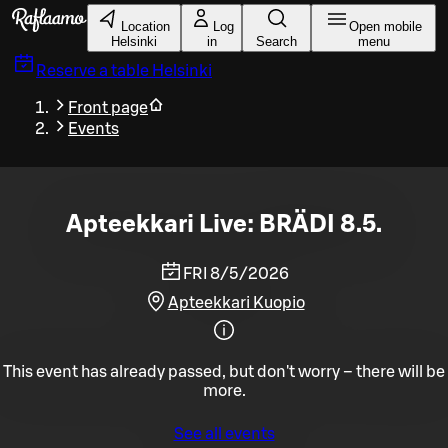
Skip to main content
Location
Log
Open mobile
Helsinki
in
Search
menu
Reserve a table
Helsinki
Front page
Events
Apteekkari Live: BRÄDI 8.5.
FRI 8/5/2026
Apteekkari Kuopio
This event has already passed, but don't worry – there will be
more.
See all events