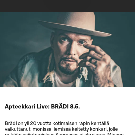
Apteekkari Live: BRÄDI 8.5.
Brädi on yli 20 vuotta kotimaisen räpin kentällä
vaikuttanut, monissa liemissä keitetty konkari, jolle
mikään esiintymislava Suomessa ei ole vieras. Miehen